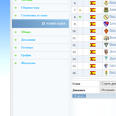
Бети
6.
Сборная тура
Альк
7.
Статистика за сезон
Реал
8.
Терр
НАВИГАЦИЯ
9.
Реал
10.
Общая
Веси
11.
Домашняя
Виль
12.
Гостевая
Логр
13.
График
Эхид
14.
Шахматка
Сан-
15.
Реал
16.
Сезон
Дивизион