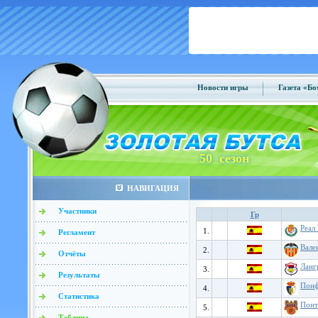
Новости игры
Газета «Б
50 сезон
НАВИГАЦИЯ
Участники
Гр
Реал
1.
Регламент
Вале
2.
Отчёты
Ланг
3.
Результаты
Понф
4.
Статистика
Понт
5.
Таблица