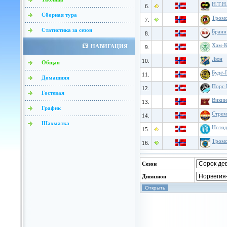
Н.Т.Н
6.
Сборная тура
Тромс
7.
Статистика за сезон
Бранн
8.
Хам-
НАВИГАЦИЯ
9.
Люн
10.
Общая
Будё-
11.
Домашняя
Порс 
12.
Гостевая
Викин
13.
График
Стрем
14.
Шахматка
Нотод
15.
Тромс
16.
Сезон
Дивизион