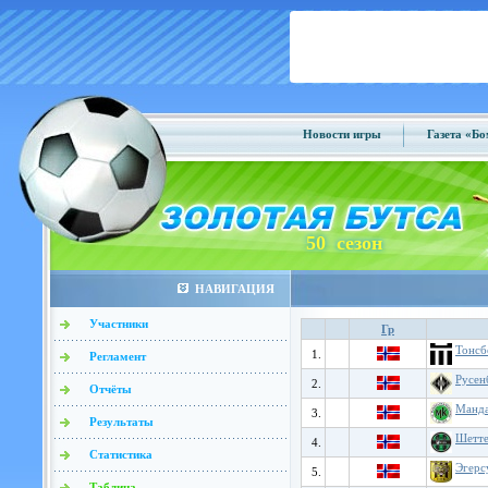
Новости игры
Газета «Б
50 сезон
НАВИГАЦИЯ
Участники
Гр
Тонсб
1.
Регламент
Русен
2.
Отчёты
Манда
3.
Результаты
Шетт
4.
Статистика
Эгерс
5.
Таблица