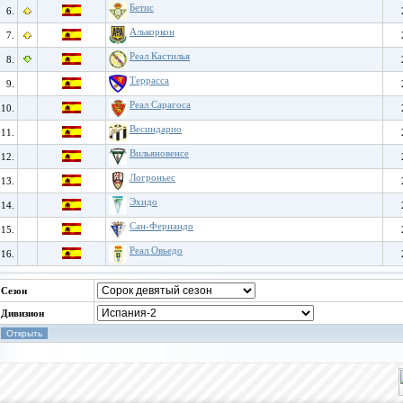
Бетис
6.
Алькоркон
7.
Реал Кастилья
8.
Террасса
9.
Реал Сарагоса
10.
Весиндарио
11.
Вильяновенсе
12.
Логроньес
13.
Эхидо
14.
Сан-Фернандо
15.
Реал Овьедо
16.
Сезон
Дивизион