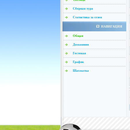
Сборная тура
Статистика за сезон
НАВИГАЦИЯ
Общая
Домашняя
Гостевая
График
Шахматка