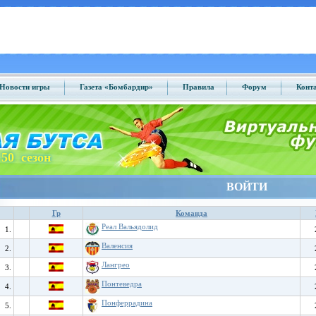
Новости игры
Газета «Бомбардир»
Правила
Форум
Конт
50 сезон
ВОЙТИ
Гр
Команда
Реал Вальядолид
1.
Валенсия
2.
Лангрео
3.
Понтеведра
4.
Понферрадина
5.