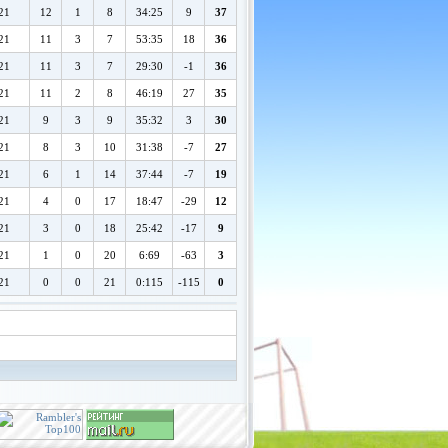
21
12
1
8
34:25
9
37
21
11
3
7
53:35
18
36
21
11
3
7
29:30
-1
36
21
11
2
8
46:19
27
35
21
9
3
9
35:32
3
30
21
8
3
10
31:38
-7
27
21
6
1
14
37:44
-7
19
21
4
0
17
18:47
-29
12
21
3
0
18
25:42
-17
9
21
1
0
20
6:69
-63
3
21
0
0
21
0:115
-115
0