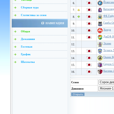
Йокогам
6.
Сборная тура
Каталле
7.
Статистика за сезон
ФК Гиф
8.
Гамба О
НАВИГАЦИЯ
9.
Хонда
10.
Общая
ДжЕФ Ю
11.
Домашняя
Эхиме
12.
Гостевая
Точиги 
13.
График
Оками К
14.
Шахматка
Серезо 
15.
Касима 
16.
Сезон
Дивизион