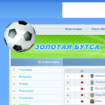
Новости игры
Газета «Б
50 сезон
НАВИГАЦИЯ
Участники
Гр
Ависпа 
1.
Регламент
Джубило
2.
Отчёты
Виссел 
3.
Результаты
Токио М
4.
Статистика
Рюкю
5.
Таблица