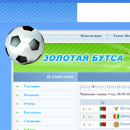
Новости игры
Газета «Б
50 сезон
НАВИГАЦИЯ
Участники
1
|
2
|
3
|
4
|
5
|
6
|
7
|
8
|
9
|
10
|
11
|
1
Чемпионат страны, 4 тур, 08.08.20
Регламент
Гр
Отчёты
Моура 
1.
Результаты
Эштрел
2.
Статистика
Насьон
3.
Таблица