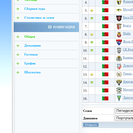
Фамал
4.
Сборная тура
Морей
5.
Каса П
Статистика за сезон
6.
Брага
7.
НАВИГАЦИЯ
Майа
8.
Общая
Жиль В
9.
Домашняя
СК Бр
10.
Гостевая
Боави
11.
График
Эсмор
12.
Шахматка
Униао 
13.
Амара
14.
Марит
15.
Эштор
16.
Сезон
Дивизион