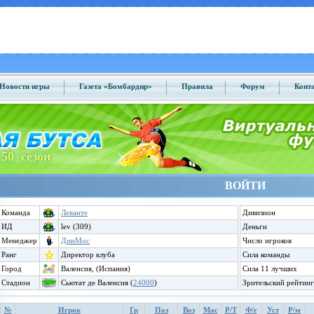
Новости игры
Газета «Бомбардир»
Правила
Форум
Конт
50 сезон
ВОЙТИ
Команда
Леванте
Дивизион
ИД
lev (309)
Деньги
Менеджер
ДинМос
Число игроков
Ранг
Директор клуба
Сила команды
Город
Валенсия, (Испания)
Сила 11 лучших
Стадион
Сьютат де Валенсия (
24000
)
Зрительский рейтинг
№
Игрок
Гр
Поз
Воз
Мас
Р/Т
Ф/г
Уст
Р/м