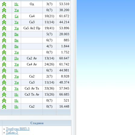
Нс
Од
3(7)
53.510
Ум
0(7)
38.200
Ск
Ск4
10(21)
61.672
Ун
Ск3
11(14)
44.214
Ум
Ск5 Ат2 Пр
19(41)
53.896
Вн
5(7)
28.003
Вн
6(7)
885
Вн
4(7)
1.844
Ум
0(7)
1.752
Пр
Ск2 Ат
13(14)
60.647
Ум
Ск4 Ат
24(26)
61.742
Нс
6(7)
44.981
Ум
Ск2
2(7)
8.928
Ум
Ск3
11(14)
48.374
Ун
Ск5 Ат Тх
33(36)
57.945
Нс
Ск3 Тх Ат
15(26)
66.685
Нс
0(7)
521
Нс
Ск2
0(7)
16.448
Стадион
»
Трибуна ВИП-3
»
Табло-3