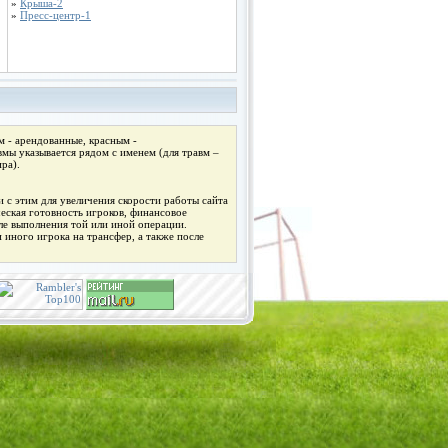
»
Крыша-2
»
Пресс-центр-1
 - арендованные, красным -
мы указывается рядом с именем (для травм –
ра).
 с этим для увеличения скорости работы сайта
ческая готовность игроков, финансовое
ле выполнения той или иной операции.
 иного игрока на трансфер, а также после