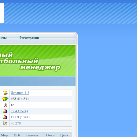
акты
Регистрация
Испания-4-Б
463.414.811
18
87.4 (1574)
121.9 (1341)
70.270
Мор
Осб
Бонусы
Очки
Цена