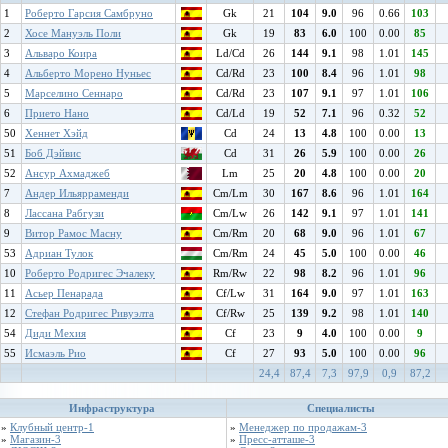
1
Роберто Гарсия Самбруно
Gk
21
104
9.0
96
0.66
103
2
Хосе Мануэль Поли
Gk
19
83
6.0
100
0.00
85
3
Альваро Коира
Ld/Cd
26
144
9.1
98
1.01
145
4
Альберто Морено Нуньес
Cd/Rd
23
100
8.4
96
1.01
98
5
Марселино Сеннаро
Cd/Rd
23
107
9.1
97
1.01
106
6
Прието Нано
Cd/Ld
19
52
7.1
96
0.32
52
50
Хеннет Хэйд
Cd
24
13
4.8
100
0.00
13
51
Боб Дэйвис
Cd
31
26
5.9
100
0.00
26
52
Ансур Ахмаджеб
Lm
25
20
4.8
100
0.00
20
7
Андер Ильярраменди
Cm/Lm
30
167
8.6
96
1.01
164
8
Лассана Рабгузи
Cm/Lw
26
142
9.1
97
1.01
141
9
Витор Рамос Масну
Cm/Rm
20
68
9.0
96
1.01
67
53
Адриан Тулок
Cm/Rm
24
45
5.0
100
0.00
46
10
Роберто Родригес Эчалеку
Rm/Rw
22
98
8.2
96
1.01
96
11
Асьер Пенарада
Cf/Lw
31
164
9.0
97
1.01
163
12
Стефан Родригес Ривуэлта
Cf/Rw
25
139
9.2
98
1.01
140
54
Диди Мехия
Cf
23
9
4.0
100
0.00
9
55
Исмаэль Рио
Cf
27
93
5.0
100
0.00
96
24,4
87,4
7,3
97,9
0,9
87,2
Инфраструктура
Специалисты
»
Клубный центр-1
»
Менеджер по продажам-3
»
Магазин-3
»
Пресс-атташе-3