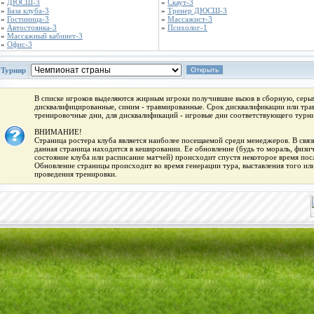
»
ДЮСШ-3
»
Скаут-3
»
База клуба-3
»
Тренер ДЮСШ-3
»
Гостиница-3
»
Массажист-3
»
Автостоянка-3
»
Психолог-1
»
Массажный кабинет-3
»
Офис-3
Турнир
В списке игроков выделяются жирным игроки получившие вызов в сборную, серым
дисквалифицированные, синим - травмированные. Срок дисквалификации или трав
тренировочные дни, для дисквалификаций - игровые дни соответствующего турни
ВНИМАНИЕ!
Страница ростера клуба является наиболее посещаемой среди менеджеров. В связи
данная страница находится в кешировании. Ее обновление (будь то мораль, физи
состояние клуба или расписание матчей) происходит спустя некоторое время пос
Обновление страницы происходит во время генерации тура, выставления того или
проведения тренировки.