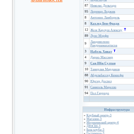
АРХИВ НОВОСТЕЙ
87
Николас Дельгадо
95
Лоренцо Лоджик
8
Антонио Ламборель
8
Кахлед Бен-Фрадж
12
Жозе Карлуш Алексиу
89
Луис Мэрфи
Ландиволоно
9
Рандриамахитасоа
3
Набель Хиват
4
Дарио Масснер
9
Сан Ибн Султан
10
Тамерлан Марданов
88
Абдельбассед Кенисфи
90
Юргер Доспел
91
Самюэль Марелло
94
Пол Гарридо
Инфраструктура
»
Клубный центр-3
»
Магазин-3
»
Медицинский центр-4
»
ДЮСШ-3
»
База клуба-3
»
Гостиница-3