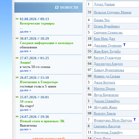
1
Дэрил Данкан
НОВОСТИ
31
Нельсон Серрано Манеш
02.08.2026 // 09:13
4
Пашка Чех
Комерческие турниры
2
Огнен Вукойевич
...
далее »
5
Сиприен Станислас
30.07.2026 // 18:29
18
Ким Мин Дже
Сводная информация о командах
44
Джелани Тревизан
обновление
далее »
55
Жан-Клер Тодибо
69
Кастор Гуальдрон
27.07.2026 // 01:25
Акция!
94
Джеллоуил Алидор
в честь 50-го сезона
97
Хавьер Куинтанильа
далее »
99
Флавио да Сильва
26.07.2026 // 15:10
Изменения в Генераторе
5
Джон Боттита
гостевые голы и 5 замен
6
Маттео Прати
далее »
96
Януш Карвовски
25.07.2026 // 10:01
1
Джони Оливейро
50 сезон
На старт!
14
Абдулайе Жано
далее »
98
Вожтич Хмела
24.07.2026 // 19:36
7
Француано Мело Питуца
Новый сезон и призовые ЛК
Выплачены
8
Сантьяго Касорла
далее »
11
Фредерик Тешейру
14
Серж Язуза