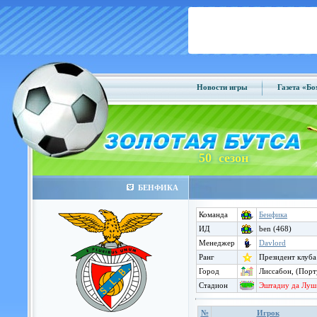
Новости игры
Газета «Б
50 сезон
БЕНФИКА
Команда
Бенфика
ИД
ben (468)
Менеджер
Davlord
Ранг
Президент клуба
Город
Лиссабон, (Порт
Стадион
Эштадиу да Луш
№
Игрок