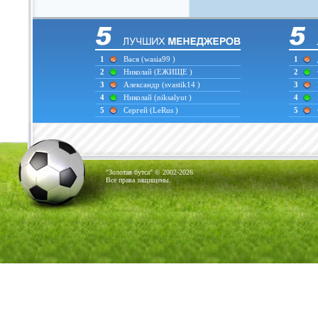
1
Вася
(wasia99 )
1
2
Николай
(ЕЖИЩЕ )
2
3
Александр
(svastik14 )
3
4
Николай
(niksalyut )
4
5
Сергей
(LeRus )
5
"Золотая бутса" © 2002-2026
Все права защищены.