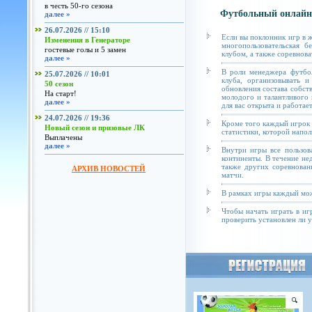
в честь 50-го сезона
Футбольный онлайн
далее »
26.07.2026 // 15:10
Если вы поклонник игр в 
Изменения в Генераторе
многопользовательская б
гостевые голы и 5 замен
клубом, а также соревнова
далее »
В роли менеджера футбол
25.07.2026 // 10:01
клуба, организовывать и
50 сезон
обновления состава собст
На старт!
молодого и талантливого 
далее »
для вас открыта и работае
24.07.2026 // 19:36
Кроме того каждый игрок 
Новый сезон и призовые ЛК
статистики, которой напол
Выплачены
далее »
Внутри игры все пользов
континенты. В течение не
также других соревнован
АРХИВ НОВОСТЕЙ
матчи.
В рамках игры каждый мож
Чтобы начать играть в иг
проверить установлен ли у 