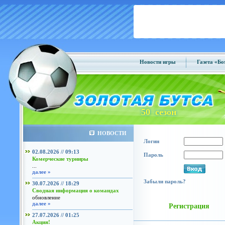
Новости игры
Газета «Б
50 сезон
НОВОСТИ
Логин
02.08.2026 // 09:13
Пароль
Комерческие турниры
...
далее »
Забыли пароль?
30.07.2026 // 18:29
Сводная информация о командах
обновление
далее »
Регистрация
27.07.2026 // 01:25
Акция!