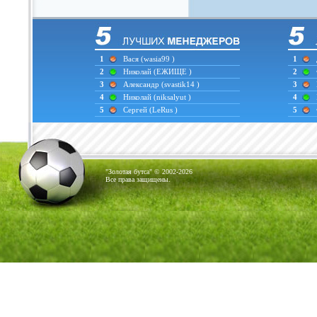
1
Вася
(wasia99 )
1
2
Николай
(ЕЖИЩЕ )
2
3
Александр
(svastik14 )
3
4
Николай
(niksalyut )
4
5
Сергей
(LeRus )
5
"Золотая бутса" © 2002-2026
Все права защищены.