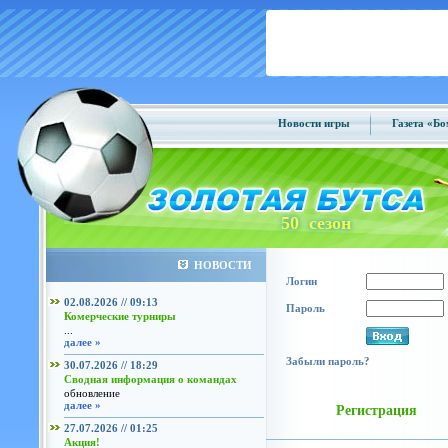
Новости игры
Газета «Б
50 сезон
НОВОСТИ
Логин
02.08.2026 // 09:13
Пароль
Комерческие турниры
...
далее »
Забыли пароль?
30.07.2026 // 18:29
Сводная информация о командах
обновление
далее »
Регистрация
27.07.2026 // 01:25
Акция!