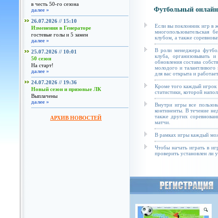
в честь 50-го сезона
Футбольный онлайн
далее »
26.07.2026 // 15:10
Если вы поклонник игр в 
Изменения в Генераторе
многопользовательская б
гостевые голы и 5 замен
клубом, а также соревнова
далее »
В роли менеджера футбол
25.07.2026 // 10:01
клуба, организовывать и
50 сезон
обновления состава собст
На старт!
молодого и талантливого 
далее »
для вас открыта и работае
24.07.2026 // 19:36
Кроме того каждый игрок 
Новый сезон и призовые ЛК
статистики, которой напол
Выплачены
далее »
Внутри игры все пользов
континенты. В течение не
также других соревнован
АРХИВ НОВОСТЕЙ
матчи.
В рамках игры каждый мож
Чтобы начать играть в иг
проверить установлен ли у 