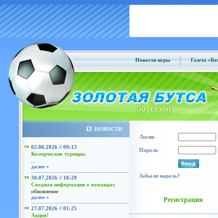
Новости игры
Газета «Б
50 сезон
НОВОСТИ
Логин
02.08.2026 // 09:13
Пароль
Комерческие турниры
...
далее »
Забыли пароль?
30.07.2026 // 18:29
Сводная информация о командах
обновление
далее »
Регистрация
27.07.2026 // 01:25
Акция!