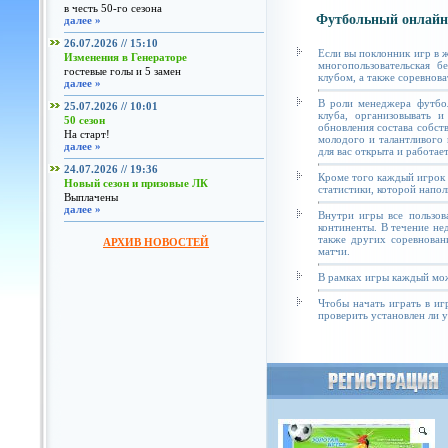
в честь 50-го сезона
Футбольный онлайн
далее »
26.07.2026 // 15:10
Если вы поклонник игр в 
Изменения в Генераторе
многопользовательская б
гостевые голы и 5 замен
клубом, а также соревнова
далее »
В роли менеджера футбол
25.07.2026 // 10:01
клуба, организовывать и
50 сезон
обновления состава собст
На старт!
молодого и талантливого 
далее »
для вас открыта и работае
24.07.2026 // 19:36
Кроме того каждый игрок 
Новый сезон и призовые ЛК
статистики, которой напол
Выплачены
далее »
Внутри игры все пользов
континенты. В течение не
также других соревнован
АРХИВ НОВОСТЕЙ
матчи.
В рамках игры каждый мож
Чтобы начать играть в иг
проверить установлен ли у 