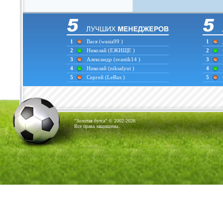
1
Вася
(wasia99 )
1
2
Николай
(ЕЖИЩЕ )
2
3
Александр
(svastik14 )
3
4
Николай
(niksalyut )
4
5
Сергей
(LeRus )
5
"Золотая бутса" © 2002-2026
Все права защищены.