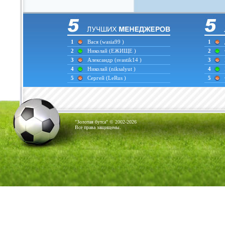
1
Вася
(wasia99 )
1
2
Николай
(ЕЖИЩЕ )
2
3
Александр
(svastik14 )
3
4
Николай
(niksalyut )
4
5
Сергей
(LeRus )
5
"Золотая бутса" © 2002-2026
Все права защищены.