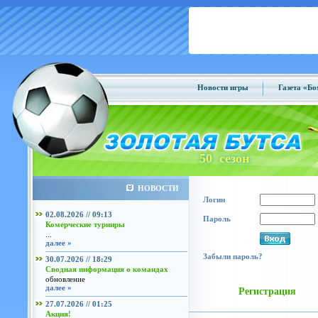
Новости игры
Газета «Б
50 сезон
НОВОСТИ
Логин
02.08.2026 // 09:13
Пароль
Комерческие турниры
...
далее »
Забыли пароль?
30.07.2026 // 18:29
Сводная информация о командах
обновление
далее »
Регистрация
27.07.2026 // 01:25
Акция!