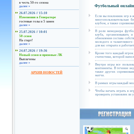
в честь 50-го сезона
Футбольный онлайн
далее »
26.07.2026 // 15:10
Если вы поклонник игр в 
Изменения в Генераторе
многопользовательская б
гостевые голы и 5 замен
клубом, а также соревнова
далее »
В роли менеджера футбол
25.07.2026 // 10:01
клуба, организовывать и
50 сезон
обновления состава собст
На старт!
молодого и талантливого 
далее »
для вас открыта и работае
24.07.2026 // 19:36
Кроме того каждый игрок 
Новый сезон и призовые ЛК
статистики, которой напол
Выплачены
далее »
Внутри игры все пользов
континенты. В течение не
также других соревнован
АРХИВ НОВОСТЕЙ
матчи.
В рамках игры каждый мож
Чтобы начать играть в иг
проверить установлен ли у 