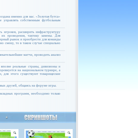
оздана именно для вас. «Золотая бутса»
те управлять собственным футбольным
ь игроков, расширить инфраструктуру
 их проведения, тактику замены. Для
ферный рынок и приобрести для команды
но смену, то в таком случае специально
екательнейшие матчи, проводить анализ
 вполне реальные страны, дивизионы и
соревнуется на национальном турнире, а
и, для этого существуют товарищеские
овых друзей, общаясь на форуме игры.
рикладных программ, необходимо только