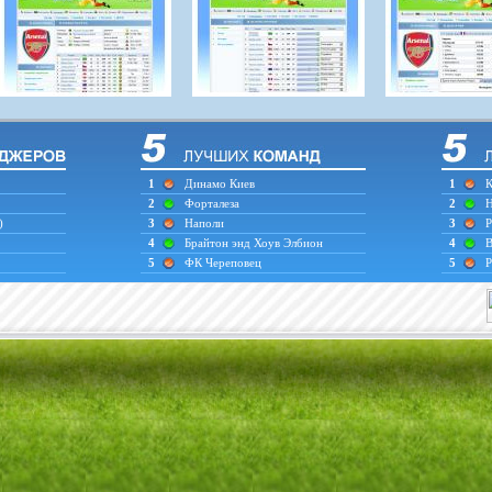
1
Динамо Киев
1
К
2
Форталеза
2
Н
)
3
Наполи
3
Р
4
Брайтон энд Хоув Элбион
4
В
5
ФК Череповец
5
Р