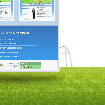
ахи Каладзе
еманья Видич
оберт Левандовски
иктор Цыганков
устам Ахмедзаде