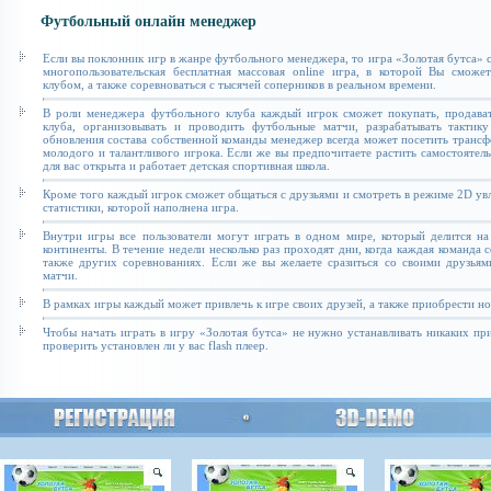
Футбольный онлайн менеджер
Если вы поклонник игр в жанре футбольного менеджера, то игра «Золотая бутса» с
многопользовательская бесплатная массовая online игра, в которой Вы сможе
клубом, а также соревноваться с тысячей соперников в реальном времени.
В роли менеджера футбольного клуба каждый игрок сможет покупать, продават
клуба, организовывать и проводить футбольные матчи, разрабатывать тактику
обновления состава собственной команды менеджер всегда может посетить транс
молодого и талантливого игрока. Если же вы предпочитаете растить самостоятель
для вас открыта и работает детская спортивная школа.
Кроме того каждый игрок сможет общаться с друзьями и смотреть в режиме 2D увл
статистики, которой наполнена игра.
Внутри игры все пользователи могут играть в одном мире, который делится на
континенты. В течение недели несколько раз проходят дни, когда каждая команда 
также других соревнованиях. Если же вы желаете сразиться со своими друзьям
матчи.
В рамках игры каждый может привлечь к игре своих друзей, а также приобрести н
Чтобы начать играть в игру «Золотая бутса» не нужно устанавливать никаких п
проверить установлен ли у вас flash плеер.