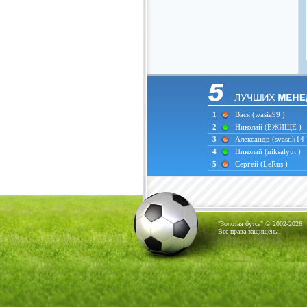
1
Вася
(wasia99 )
2
Николай
(ЕЖИЩЕ )
3
Александр
(svastik14 
4
Николай
(niksalyut )
5
Сергей
(LeRus )
"Золотая бутса" © 2002-2026
Все права защищены.