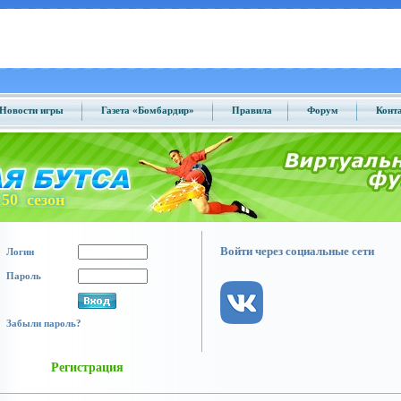
Новости игры
Газета «Бомбардир»
Правила
Форум
Конт
50 сезон
Войти через социальные сети
Логин
Пароль
Забыли пароль?
Регистрация