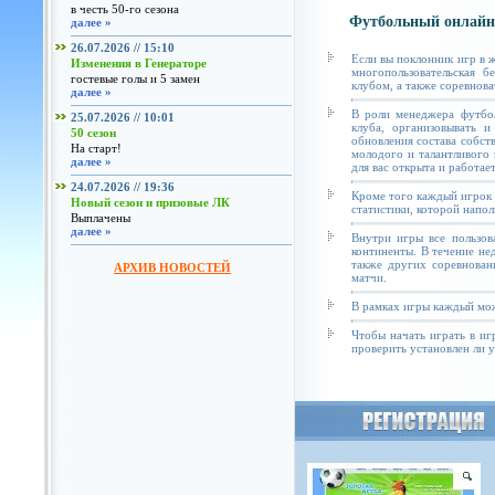
в честь 50-го сезона
Футбольный онлайн
далее »
26.07.2026 // 15:10
Если вы поклонник игр в 
Изменения в Генераторе
многопользовательская б
гостевые голы и 5 замен
клубом, а также соревнова
далее »
В роли менеджера футбол
25.07.2026 // 10:01
клуба, организовывать и
50 сезон
обновления состава собст
На старт!
молодого и талантливого 
далее »
для вас открыта и работае
24.07.2026 // 19:36
Кроме того каждый игрок 
Новый сезон и призовые ЛК
статистики, которой напол
Выплачены
далее »
Внутри игры все пользов
континенты. В течение не
также других соревнован
АРХИВ НОВОСТЕЙ
матчи.
В рамках игры каждый мож
Чтобы начать играть в иг
проверить установлен ли у 