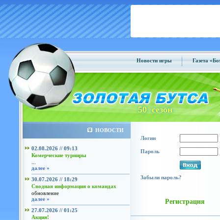
Новости игры
Газета «Б
50 сезон
НОВОСТИ
Логин
02.08.2026 // 09:13
Пароль
Комерческие турниры
...
далее »
Забыли пароль?
30.07.2026 // 18:29
Сводная информация о командах
обновление
далее »
Регистрация
27.07.2026 // 01:25
Акция!