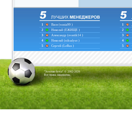
1
Вася
(wasia99 )
1
2
Николай
(ЕЖИЩЕ )
2
3
Александр
(svastik14 )
3
4
Николай
(niksalyut )
4
5
Сергей
(LeRus )
5
"Золотая бутса" © 2002-2026
Все права защищены.