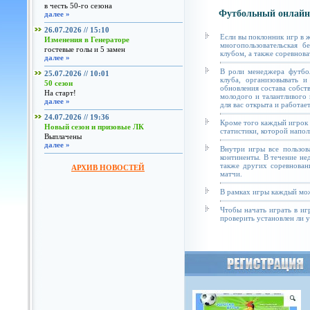
в честь 50-го сезона
Футбольный онлайн
далее »
26.07.2026 // 15:10
Если вы поклонник игр в 
Изменения в Генераторе
многопользовательская б
гостевые голы и 5 замен
клубом, а также соревнова
далее »
В роли менеджера футбол
25.07.2026 // 10:01
клуба, организовывать и
50 сезон
обновления состава собст
На старт!
молодого и талантливого 
далее »
для вас открыта и работае
24.07.2026 // 19:36
Кроме того каждый игрок 
Новый сезон и призовые ЛК
статистики, которой напол
Выплачены
далее »
Внутри игры все пользов
континенты. В течение не
также других соревнован
АРХИВ НОВОСТЕЙ
матчи.
В рамках игры каждый мож
Чтобы начать играть в иг
проверить установлен ли у 