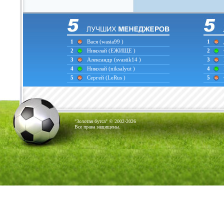
1
Вася
(wasia99 )
1
2
Николай
(ЕЖИЩЕ )
2
3
Александр
(svastik14 )
3
4
Николай
(niksalyut )
4
5
Сергей
(LeRus )
5
"Золотая бутса" © 2002-2026
Все права защищены.