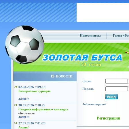
Новости игры
Газета «Б
50 сезон
НОВОСТИ
Логин
02.08.2026 // 09:13
Пароль
Комерческие турниры
...
далее »
Забыли пароль?
30.07.2026 // 18:29
Сводная информация о командах
обновление
далее »
Регистрация
27.07.2026 // 01:25
Акция!