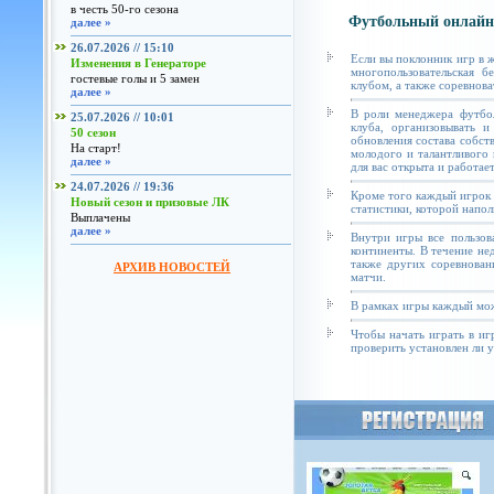
в честь 50-го сезона
Футбольный онлайн
далее »
26.07.2026 // 15:10
Если вы поклонник игр в 
Изменения в Генераторе
многопользовательская б
гостевые голы и 5 замен
клубом, а также соревнова
далее »
В роли менеджера футбол
25.07.2026 // 10:01
клуба, организовывать и
50 сезон
обновления состава собст
На старт!
молодого и талантливого 
далее »
для вас открыта и работае
24.07.2026 // 19:36
Кроме того каждый игрок 
Новый сезон и призовые ЛК
статистики, которой напол
Выплачены
далее »
Внутри игры все пользов
континенты. В течение не
также других соревнован
АРХИВ НОВОСТЕЙ
матчи.
В рамках игры каждый мож
Чтобы начать играть в иг
проверить установлен ли у 