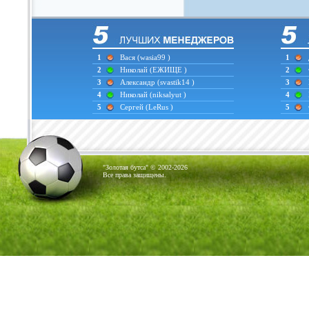
1
Вася
(wasia99 )
1
2
Николай
(ЕЖИЩЕ )
2
3
Александр
(svastik14 )
3
4
Николай
(niksalyut )
4
5
Сергей
(LeRus )
5
"Золотая бутса" © 2002-2026
Все права защищены.