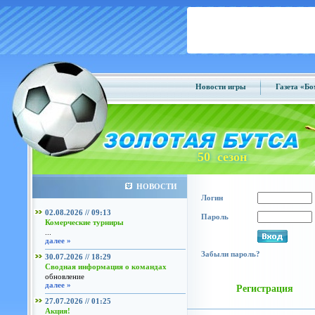
Новости игры
Газета «Б
50 сезон
НОВОСТИ
Логин
02.08.2026 // 09:13
Пароль
Комерческие турниры
...
далее »
Забыли пароль?
30.07.2026 // 18:29
Сводная информация о командах
обновление
далее »
Регистрация
27.07.2026 // 01:25
Акция!