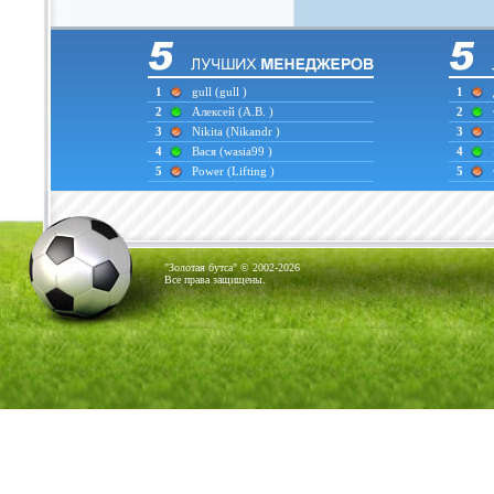
1
gull
(gull )
1
2
Алексей
(А.В. )
2
3
Nikita
(Nikandr )
3
4
Вася
(wasia99 )
4
5
Power
(Lifting )
5
"Золотая бутса" © 2002-2026
Все права защищены.