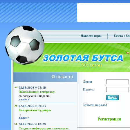
Новости игры
Газета «Б
50 сезон
НОВОСТИ
Логин
08.08.2026 // 22:10
Пароль
Обновленный генератор
со следующей недели...
далее »
Забыли пароль?
02.08.2026 // 09:13
Комерческие турниры
...
далее »
Регистрация
30.07.2026 // 18:29
Сводная информация о командах