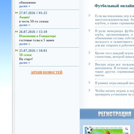
обновление
Футбольный онлайн
далее »
27.07.2026 // 01:25
Если вы поклонник игр в 
Акция!
многопользовательская б
в честь 50-го сезона
клубом, а также соревнова
далее »
В роли менеджера футбол
26.07.2026 // 15:10
клуба, организовывать и
Изменения в Генераторе
обновления состава собст
гостевые голы и 5 замен
молодого и талантливого 
далее »
для вас открыта и работае
25.07.2026 // 10:01
Кроме того каждый игрок 
50 сезон
статистики, которой напол
На старт!
далее »
Внутри игры все пользов
континенты. В течение не
также других соревнован
АРХИВ НОВОСТЕЙ
матчи.
В рамках игры каждый мож
Чтобы начать играть в иг
проверить установлен ли у 