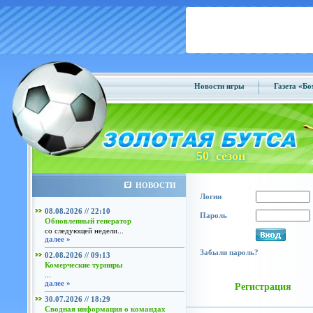
Новости игры
Газета «Б
50 сезон
НОВОСТИ
Логин
08.08.2026 // 22:10
Пароль
Обновленный генератор
со следующей недели...
далее »
Забыли пароль?
02.08.2026 // 09:13
Комерческие турниры
...
далее »
Регистрация
30.07.2026 // 18:29
Сводная информация о командах