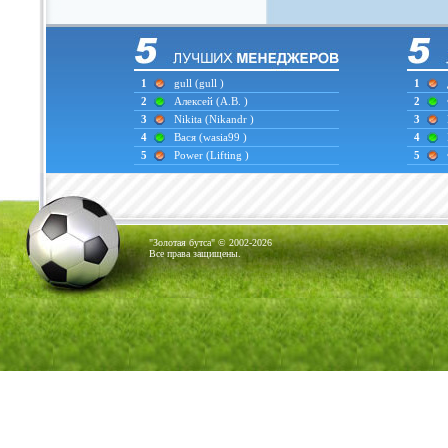
1
gull
(gull )
1
2
Алексей
(А.В. )
2
3
Nikita
(Nikandr )
3
4
Вася
(wasia99 )
4
5
Power
(Lifting )
5
"Золотая бутса" © 2002-2026
Все права защищены.