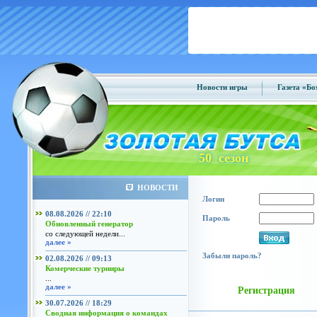
Новости игры
Газета «Б
50 сезон
НОВОСТИ
Логин
08.08.2026 // 22:10
Пароль
Обновленный генератор
со следующей недели...
далее »
Забыли пароль?
02.08.2026 // 09:13
Комерческие турниры
...
далее »
Регистрация
30.07.2026 // 18:29
Сводная информация о командах