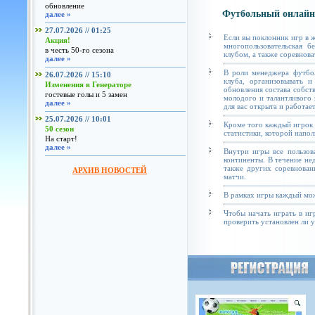
обновление
Футбольный онлайн
далее »
27.07.2026 // 01:25
Если вы поклонник игр в 
Акция!
многопользовательская б
в честь 50-го сезона
клубом, а также соревнова
далее »
В роли менеджера футбол
26.07.2026 // 15:10
клуба, организовывать и
Изменения в Генераторе
обновления состава собст
гостевые голы и 5 замен
молодого и талантливого 
далее »
для вас открыта и работае
25.07.2026 // 10:01
Кроме того каждый игрок 
50 сезон
статистики, которой напол
На старт!
далее »
Внутри игры все пользов
континенты. В течение не
также других соревнован
АРХИВ НОВОСТЕЙ
матчи.
В рамках игры каждый мож
Чтобы начать играть в иг
проверить установлен ли у 