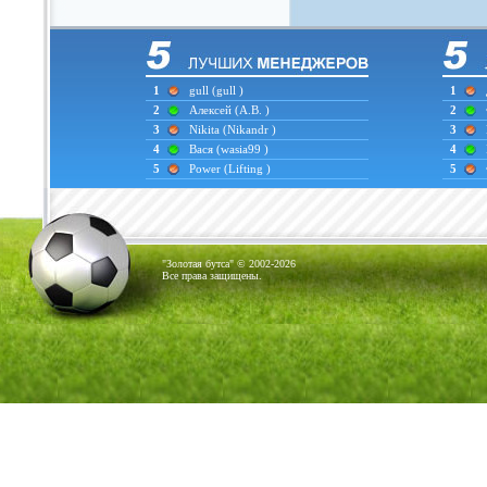
1
gull
(gull )
1
2
Алексей
(А.В. )
2
3
Nikita
(Nikandr )
3
4
Вася
(wasia99 )
4
5
Power
(Lifting )
5
"Золотая бутса" © 2002-2026
Все права защищены.