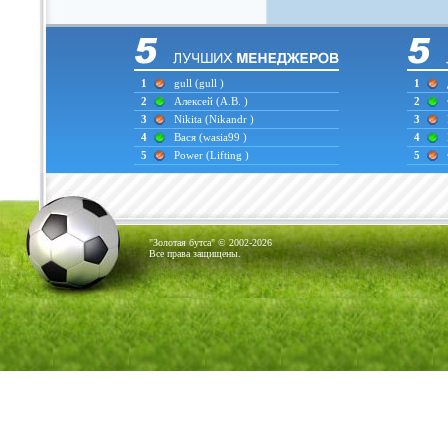
1
gull
(gull )
1
2
Алексей
(А.В. )
2
3
Nikita
(Nikandr )
3
4
Вася
(wasia99 )
4
5
Power
(Lifting )
5
"Золотая бутса" © 2002-2026
Все права защищены.