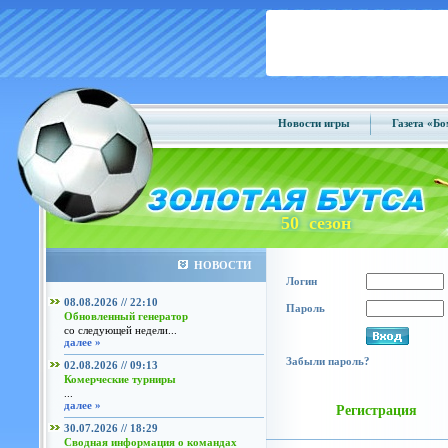
Новости игры
Газета «Б
50 сезон
НОВОСТИ
Логин
08.08.2026 // 22:10
Пароль
Обновленный генератор
со следующей недели...
далее »
Забыли пароль?
02.08.2026 // 09:13
Комерческие турниры
...
далее »
Регистрация
30.07.2026 // 18:29
Сводная информация о командах