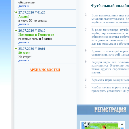
обновление
Футбольный онлайн
далее »
27.07.2026 // 01:25
Если вы поклонник игр в 
Акция!
многопользовательская б
в честь 50-го сезона
клубом, а также соревнова
далее »
В роли менеджера футбол
26.07.2026 // 15:10
клуба, организовывать и
Изменения в Генераторе
обновления состава собст
гостевые голы и 5 замен
молодого и талантливого 
далее »
для вас открыта и работае
25.07.2026 // 10:01
Кроме того каждый игрок 
50 сезон
статистики, которой напол
На старт!
далее »
Внутри игры все пользов
континенты. В течение не
также других соревнован
АРХИВ НОВОСТЕЙ
матчи.
В рамках игры каждый мож
Чтобы начать играть в иг
проверить установлен ли у 