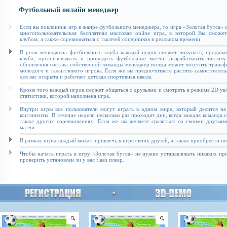
Футбольный онлайн менеджер
Если вы поклонник игр в жанре футбольного менеджера, то игра «Золотая бутса» с
многопользовательская бесплатная массовая online игра, в которой Вы сможе
клубом, а также соревноваться с тысячей соперников в реальном времени.
В роли менеджера футбольного клуба каждый игрок сможет покупать, продават
клуба, организовывать и проводить футбольные матчи, разрабатывать тактику
обновления состава собственной команды менеджер всегда может посетить транс
молодого и талантливого игрока. Если же вы предпочитаете растить самостоятель
для вас открыта и работает детская спортивная школа.
Кроме того каждый игрок сможет общаться с друзьями и смотреть в режиме 2D увл
статистики, которой наполнена игра.
Внутри игры все пользователи могут играть в одном мире, который делится на
континенты. В течение недели несколько раз проходят дни, когда каждая команда 
также других соревнованиях. Если же вы желаете сразиться со своими друзьям
матчи.
В рамках игры каждый может привлечь к игре своих друзей, а также приобрести н
Чтобы начать играть в игру «Золотая бутса» не нужно устанавливать никаких п
проверить установлен ли у вас flash плеер.