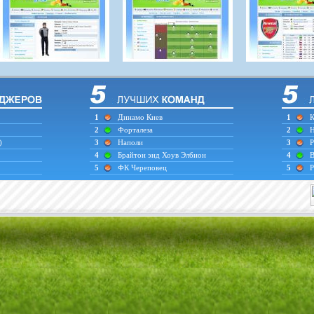
1
Динамо Киев
1
К
2
Форталеза
2
Н
)
3
Наполи
3
Р
4
Брайтон энд Хоув Элбион
4
В
5
ФК Череповец
5
Р