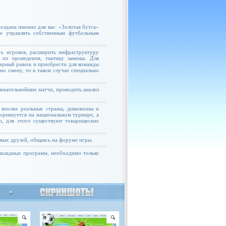
оздана именно для вас. «Золотая бутса»
те управлять собственным футбольным
ь игроков, расширить инфраструктуру
 их проведения, тактику замены. Для
ферный рынок и приобрести для команды
но смену, то в таком случае специально
екательнейшие матчи, проводить анализ
 вполне реальные страны, дивизионы и
соревнуется на национальном турнире, а
и, для этого существуют товарищеские
овых друзей, общаясь на форуме игры.
рикладных программ, необходимо только