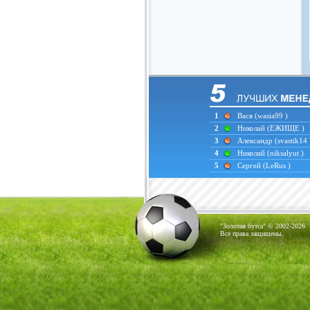
1
Вася
(wasia99 )
2
Николай
(ЕЖИЩЕ )
3
Александр
(svastik14 
4
Николай
(niksalyut )
5
Сергей
(LeRus )
"Золотая бутса" © 2002-2026
Все права защищены.