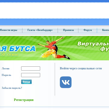
Новости игры
Газета «Бомбардир»
Правила
Форум
Конт
50 сезон
Войти через социальные сети
Логин
Пароль
Забыли пароль?
Регистрация