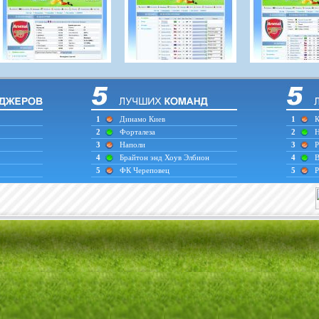
1
Динамо Киев
1
К
2
Форталеза
2
Н
3
Наполи
3
Р
4
Брайтон энд Хоув Элбион
4
В
5
ФК Череповец
5
Р