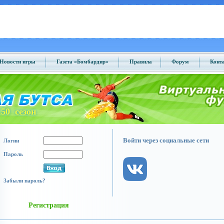
Новости игры
Газета «Бомбардир»
Правила
Форум
Конт
50 сезон
Войти через социальные сети
Логин
Пароль
Забыли пароль?
Регистрация