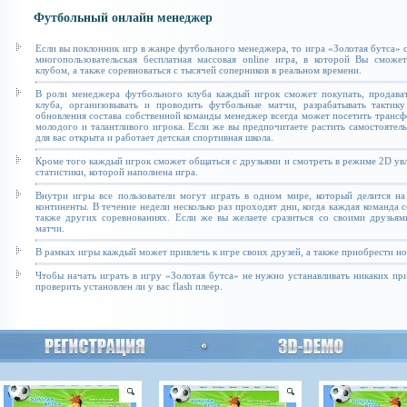
Футбольный онлайн менеджер
Если вы поклонник игр в жанре футбольного менеджера, то игра «Золотая бутса» с
многопользовательская бесплатная массовая online игра, в которой Вы сможе
клубом, а также соревноваться с тысячей соперников в реальном времени.
В роли менеджера футбольного клуба каждый игрок сможет покупать, продават
клуба, организовывать и проводить футбольные матчи, разрабатывать тактику
обновления состава собственной команды менеджер всегда может посетить транс
молодого и талантливого игрока. Если же вы предпочитаете растить самостоятель
для вас открыта и работает детская спортивная школа.
Кроме того каждый игрок сможет общаться с друзьями и смотреть в режиме 2D увл
статистики, которой наполнена игра.
Внутри игры все пользователи могут играть в одном мире, который делится на
континенты. В течение недели несколько раз проходят дни, когда каждая команда 
также других соревнованиях. Если же вы желаете сразиться со своими друзьям
матчи.
В рамках игры каждый может привлечь к игре своих друзей, а также приобрести н
Чтобы начать играть в игру «Золотая бутса» не нужно устанавливать никаких п
проверить установлен ли у вас flash плеер.