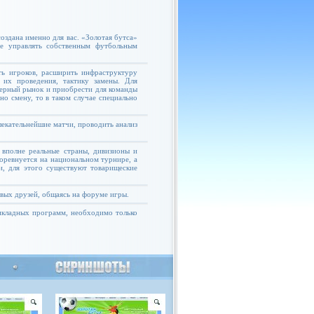
оздана именно для вас. «Золотая бутса»
те управлять собственным футбольным
ь игроков, расширить инфраструктуру
 их проведения, тактику замены. Для
ферный рынок и приобрести для команды
но смену, то в таком случае специально
екательнейшие матчи, проводить анализ
 вполне реальные страны, дивизионы и
соревнуется на национальном турнире, а
и, для этого существуют товарищеские
овых друзей, общаясь на форуме игры.
рикладных программ, необходимо только