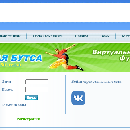
Новости игры
Газета «Бомбардир»
Правила
Форум
Конт
50 сезон
Войти через социальные сети
Логин
Пароль
Забыли пароль?
Регистрация