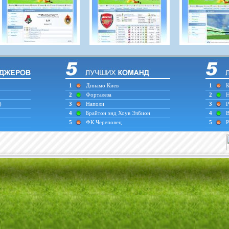
1
Динамо Киев
1
К
2
Форталеза
2
Н
)
3
Наполи
3
Р
4
Брайтон энд Хоув Элбион
4
В
5
ФК Череповец
5
Р