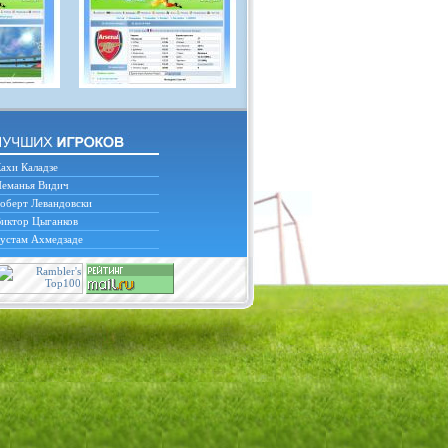
ахи Каладзе
еманья Видич
оберт Левандовски
иктор Цыганков
устам Ахмедзаде