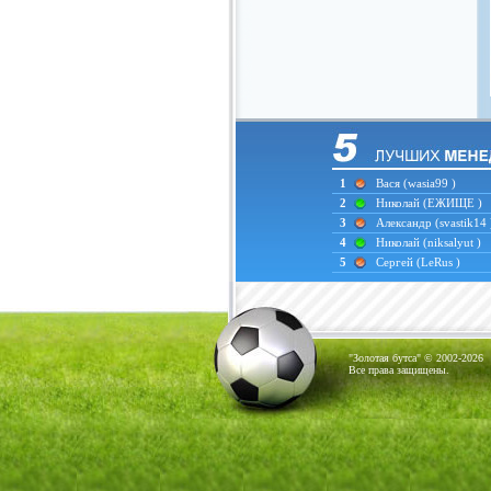
1
Вася
(wasia99 )
2
Николай
(ЕЖИЩЕ )
3
Александр
(svastik14 
4
Николай
(niksalyut )
5
Сергей
(LeRus )
"Золотая бутса" © 2002-2026
Все права защищены.