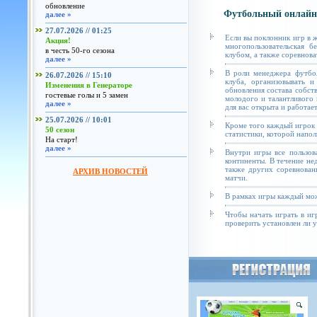
обновление
Футбольный онлайн
далее »
27.07.2026 // 01:25
Если вы поклонник игр в 
Акция!
многопользовательская б
в честь 50-го сезона
клубом, а также соревнова
далее »
В роли менеджера футбол
26.07.2026 // 15:10
клуба, организовывать и
Изменения в Генераторе
обновления состава собст
гостевые голы и 5 замен
молодого и талантливого 
далее »
для вас открыта и работае
25.07.2026 // 10:01
Кроме того каждый игрок 
50 сезон
статистики, которой напол
На старт!
далее »
Внутри игры все пользов
континенты. В течение не
также других соревнован
АРХИВ НОВОСТЕЙ
матчи.
В рамках игры каждый мож
Чтобы начать играть в иг
проверить установлен ли у 