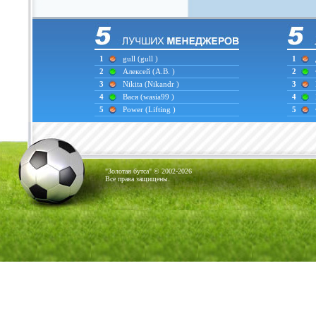
1
gull
(gull )
1
2
Алексей
(А.В. )
2
3
Nikita
(Nikandr )
3
4
Вася
(wasia99 )
4
5
Power
(Lifting )
5
"Золотая бутса" © 2002-2026
Все права защищены.