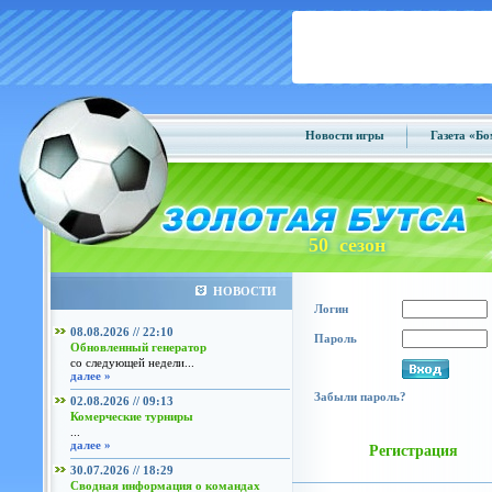
Новости игры
Газета «Б
50 сезон
НОВОСТИ
Логин
08.08.2026 // 22:10
Пароль
Обновленный генератор
со следующей недели...
далее »
Забыли пароль?
02.08.2026 // 09:13
Комерческие турниры
...
далее »
Регистрация
30.07.2026 // 18:29
Сводная информация о командах