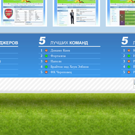
1
Динамо Киев
1
К
2
Форталеза
2
Н
)
3
Наполи
3
Р
4
Брайтон энд Хоув Элбион
4
В
5
ФК Череповец
5
Р