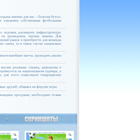
оздана именно для вас. «Золотая бутса»
те управлять собственным футбольным
ь игроков, расширить инфраструктуру
 их проведения, тактику замены. Для
ферный рынок и приобрести для команды
но смену, то в таком случае специально
екательнейшие матчи, проводить анализ
 вполне реальные страны, дивизионы и
соревнуется на национальном турнире, а
и, для этого существуют товарищеские
овых друзей, общаясь на форуме игры.
рикладных программ, необходимо только