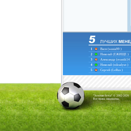
1
Вася
(wasia99 )
2
Николай
(ЕЖИЩЕ )
3
Александр
(svastik14 
4
Николай
(niksalyut )
5
Сергей
(LeRus )
"Золотая бутса" © 2002-2026
Все права защищены.