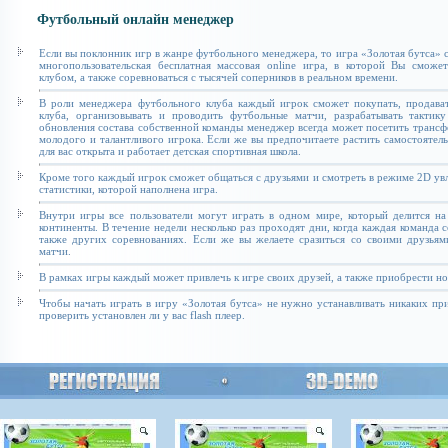
Футбольный онлайн менеджер
Если вы поклонник игр в жанре футбольного менеджера, то игра «Золотая бутса» с
многопользовательская бесплатная массовая online игра, в которой Вы сможе
клубом, а также соревноваться с тысячей соперников в реальном времени.
В роли менеджера футбольного клуба каждый игрок сможет покупать, продават
клуба, организовывать и проводить футбольные матчи, разрабатывать тактику
обновления состава собственной команды менеджер всегда может посетить транс
молодого и талантливого игрока. Если же вы предпочитаете растить самостоятель
для вас открыта и работает детская спортивная школа.
Кроме того каждый игрок сможет общаться с друзьями и смотреть в режиме 2D увл
статистики, которой наполнена игра.
Внутри игры все пользователи могут играть в одном мире, который делится на
континенты. В течение недели несколько раз проходят дни, когда каждая команда 
также других соревнованиях. Если же вы желаете сразиться со своими друзьям
матчи.
В рамках игры каждый может привлечь к игре своих друзей, а также приобрести н
Чтобы начать играть в игру «Золотая бутса» не нужно устанавливать никаких п
проверить установлен ли у вас flash плеер.