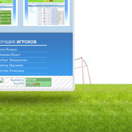
ахи Каладзе
еманья Видич
оберт Левандовски
иктор Цыганков
устам Ахмедзаде