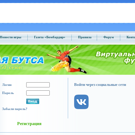
Новости игры
Газета «Бомбардир»
Правила
Форум
Конт
50 сезон
Войти через социальные сети
Логин
Пароль
Забыли пароль?
Регистрация