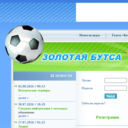
Новости игры
Газета «Б
50 сезон
НОВОСТИ
Логин
02.08.2026 // 09:13
Пароль
Комерческие турниры
...
далее »
Забыли пароль?
30.07.2026 // 18:29
Сводная информация о командах
обновление
далее »
Регистрация
27.07.2026 // 01:25
Акция!