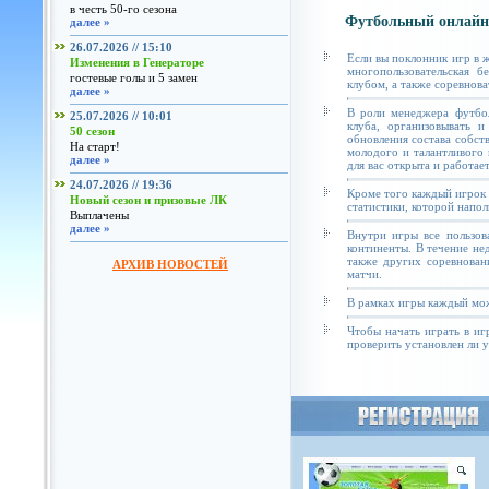
в честь 50-го сезона
Футбольный онлайн
далее »
26.07.2026 // 15:10
Если вы поклонник игр в 
Изменения в Генераторе
многопользовательская б
гостевые голы и 5 замен
клубом, а также соревнова
далее »
В роли менеджера футбол
25.07.2026 // 10:01
клуба, организовывать и
50 сезон
обновления состава собст
На старт!
молодого и талантливого 
далее »
для вас открыта и работае
24.07.2026 // 19:36
Кроме того каждый игрок 
Новый сезон и призовые ЛК
статистики, которой напол
Выплачены
далее »
Внутри игры все пользов
континенты. В течение не
также других соревнован
АРХИВ НОВОСТЕЙ
матчи.
В рамках игры каждый мож
Чтобы начать играть в иг
проверить установлен ли у 