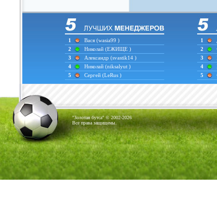
1
Вася
(wasia99 )
1
2
Николай
(ЕЖИЩЕ )
2
3
Александр
(svastik14 )
3
4
Николай
(niksalyut )
4
5
Сергей
(LeRus )
5
"Золотая бутса" © 2002-2026
Все права защищены.