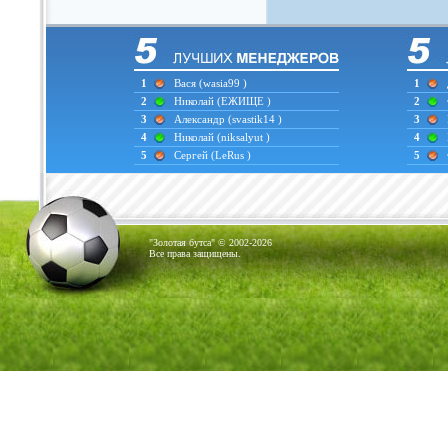
1
Вася
(wasia99 )
1
2
Николай
(ЕЖИЩЕ )
2
3
Александр
(svastik14 )
3
4
Николай
(niksalyut )
4
5
Сергей
(LeRus )
5
"Золотая бутса" © 2002-2026
Все права защищены.