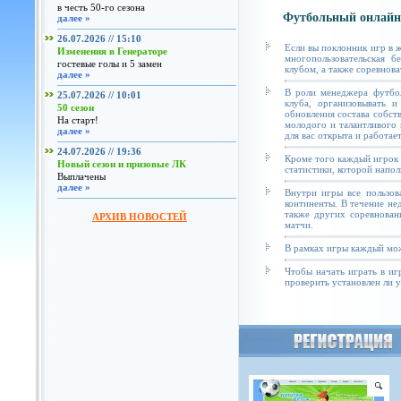
в честь 50-го сезона
Футбольный онлайн
далее »
26.07.2026 // 15:10
Если вы поклонник игр в 
Изменения в Генераторе
многопользовательская б
гостевые голы и 5 замен
клубом, а также соревнова
далее »
В роли менеджера футбол
25.07.2026 // 10:01
клуба, организовывать и
50 сезон
обновления состава собст
На старт!
молодого и талантливого 
далее »
для вас открыта и работае
24.07.2026 // 19:36
Кроме того каждый игрок 
Новый сезон и призовые ЛК
статистики, которой напол
Выплачены
далее »
Внутри игры все пользов
континенты. В течение не
также других соревнован
АРХИВ НОВОСТЕЙ
матчи.
В рамках игры каждый мож
Чтобы начать играть в иг
проверить установлен ли у 