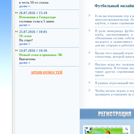
в честь 50-го сезона
Футбольный онлайн
далее »
26.07.2026 // 15:10
Если вы поклонник игр в 
Изменения в Генераторе
многопользовательская б
гостевые голы и 5 замен
клубом, а также соревнова
далее »
В роли менеджера футбол
25.07.2026 // 10:01
клуба, организовывать и
50 сезон
обновления состава собст
На старт!
молодого и талантливого 
далее »
для вас открыта и работае
24.07.2026 // 19:36
Кроме того каждый игрок 
Новый сезон и призовые ЛК
статистики, которой напол
Выплачены
далее »
Внутри игры все пользов
континенты. В течение не
также других соревнован
АРХИВ НОВОСТЕЙ
матчи.
В рамках игры каждый мож
Чтобы начать играть в иг
проверить установлен ли у 