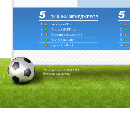
1
Вася
(wasia99 )
1
2
Николай
(ЕЖИЩЕ )
2
3
Александр
(svastik14 )
3
4
Николай
(niksalyut )
4
5
Сергей
(LeRus )
5
"Золотая бутса" © 2002-2026
Все права защищены.