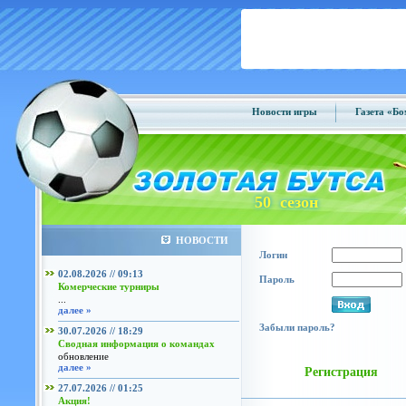
Новости игры
Газета «Б
50 сезон
НОВОСТИ
Логин
02.08.2026 // 09:13
Пароль
Комерческие турниры
...
далее »
Забыли пароль?
30.07.2026 // 18:29
Сводная информация о командах
обновление
далее »
Регистрация
27.07.2026 // 01:25
Акция!