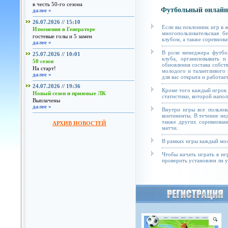
в честь 50-го сезона
Футбольный онлайн
далее »
26.07.2026 // 15:10
Если вы поклонник игр в 
Изменения в Генераторе
многопользовательская б
гостевые голы и 5 замен
клубом, а также соревнова
далее »
В роли менеджера футбол
25.07.2026 // 10:01
клуба, организовывать и
50 сезон
обновления состава собст
На старт!
молодого и талантливого 
далее »
для вас открыта и работае
24.07.2026 // 19:36
Кроме того каждый игрок 
Новый сезон и призовые ЛК
статистики, которой напол
Выплачены
далее »
Внутри игры все пользов
континенты. В течение не
также других соревнован
АРХИВ НОВОСТЕЙ
матчи.
В рамках игры каждый мож
Чтобы начать играть в иг
проверить установлен ли у 