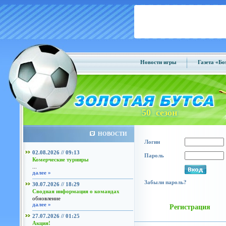
Новости игры
Газета «Б
50 сезон
НОВОСТИ
Логин
02.08.2026 // 09:13
Пароль
Комерческие турниры
...
далее »
Забыли пароль?
30.07.2026 // 18:29
Сводная информация о командах
обновление
далее »
Регистрация
27.07.2026 // 01:25
Акция!