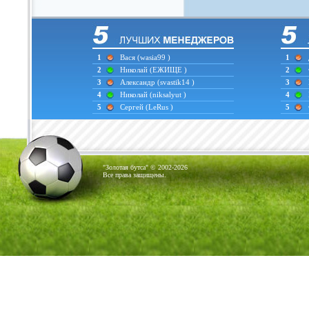
1
Вася
(wasia99 )
1
2
Николай
(ЕЖИЩЕ )
2
3
Александр
(svastik14 )
3
4
Николай
(niksalyut )
4
5
Сергей
(LeRus )
5
"Золотая бутса" © 2002-2026
Все права защищены.