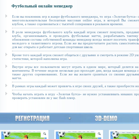
Футбольный онлайн менеджер
Если вы поклонник игр в жанре футбольного менеджера, то игра «Золотая бутса» с
многопользовательская бесплатная массовая online игра, в которой Вы сможе
клубом, а также соревноваться с тысячей соперников в реальном времени.
В роли менеджера футбольного клуба каждый игрок сможет покупать, продават
клуба, организовывать и проводить футбольные матчи, разрабатывать тактику
обновления состава собственной команды менеджер всегда может посетить транс
молодого и талантливого игрока. Если же вы предпочитаете растить самостоятель
для вас открыта и работает детская спортивная школа.
Кроме того каждый игрок сможет общаться с друзьями и смотреть в режиме 2D увл
статистики, которой наполнена игра.
Внутри игры все пользователи могут играть в одном мире, который делится на
континенты. В течение недели несколько раз проходят дни, когда каждая команда 
также других соревнованиях. Если же вы желаете сразиться со своими друзьям
матчи.
В рамках игры каждый может привлечь к игре своих друзей, а также приобрести н
Чтобы начать играть в игру «Золотая бутса» не нужно устанавливать никаких п
проверить установлен ли у вас flash плеер.