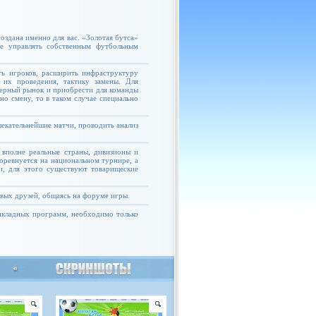
оздана именно для вас. «Золотая бутса»
те управлять собственным футбольным
ь игроков, расширить инфраструктуру
 их проведения, тактику замены. Для
ферный рынок и приобрести для команды
но смену, то в таком случае специально
екательнейшие матчи, проводить анализ
 вполне реальные страны, дивизионы и
соревнуется на национальном турнире, а
и, для этого существуют товарищеские
овых друзей, общаясь на форуме игры.
рикладных программ, необходимо только