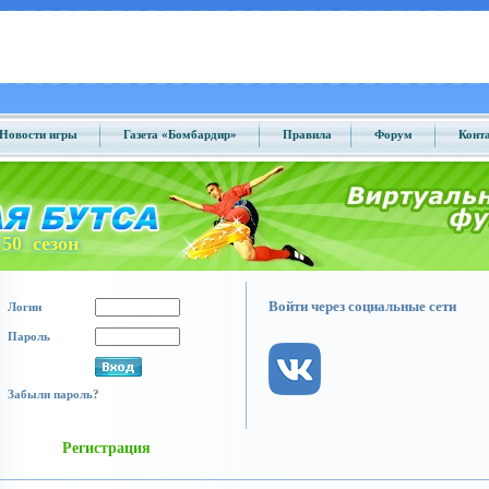
Новости игры
Газета «Бомбардир»
Правила
Форум
Конт
50 сезон
Войти через социальные сети
Логин
Пароль
Забыли пароль?
Регистрация