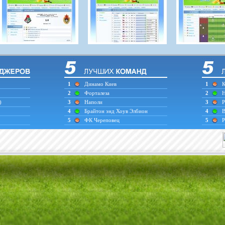
1
Динамо Киев
1
К
2
Форталеза
2
Н
)
3
Наполи
3
Р
4
Брайтон энд Хоув Элбион
4
В
5
ФК Череповец
5
Р