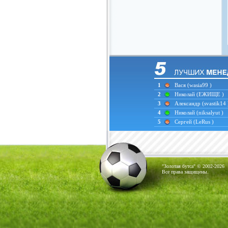
1
Вася
(wasia99 )
2
Николай
(ЕЖИЩЕ )
3
Александр
(svastik14 
4
Николай
(niksalyut )
5
Сергей
(LeRus )
"Золотая бутса" © 2002-2026
Все права защищены.