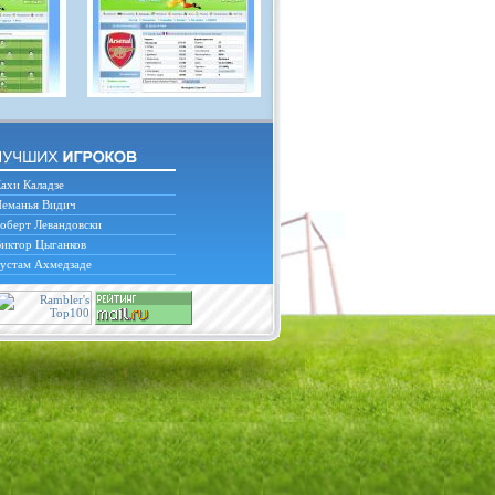
ахи Каладзе
еманья Видич
оберт Левандовски
иктор Цыганков
устам Ахмедзаде