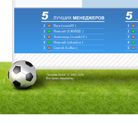
1
Вася
(wasia99 )
1
2
Николай
(ЕЖИЩЕ )
2
3
Александр
(svastik14 )
3
4
Николай
(niksalyut )
4
5
Сергей
(LeRus )
5
"Золотая бутса" © 2002-2026
Все права защищены.