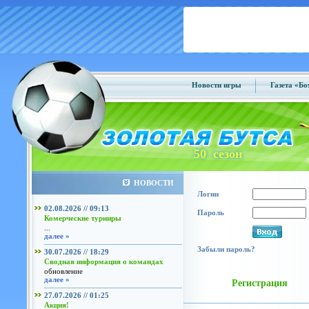
Новости игры
Газета «Б
50 сезон
НОВОСТИ
Логин
02.08.2026 // 09:13
Пароль
Комерческие турниры
...
далее »
Забыли пароль?
30.07.2026 // 18:29
Сводная информация о командах
обновление
далее »
Регистрация
27.07.2026 // 01:25
Акция!