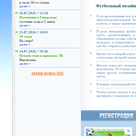
в честь 50-го сезона
Футбольный онлайн
далее »
26.07.2026 // 15:10
Если вы поклонник игр в 
Изменения в Генераторе
многопользовательская б
гостевые голы и 5 замен
клубом, а также соревнова
далее »
В роли менеджера футбол
25.07.2026 // 10:01
клуба, организовывать и
50 сезон
обновления состава собст
На старт!
молодого и талантливого 
далее »
для вас открыта и работае
24.07.2026 // 19:36
Кроме того каждый игрок 
Новый сезон и призовые ЛК
статистики, которой напол
Выплачены
далее »
Внутри игры все пользов
континенты. В течение не
также других соревнован
АРХИВ НОВОСТЕЙ
матчи.
В рамках игры каждый мож
Чтобы начать играть в иг
проверить установлен ли у 