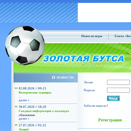
Новости игры
Газета «Б
50 сезон
НОВОСТИ
Логин
02.08.2026 // 09:13
Пароль
Комерческие турниры
...
далее »
Забыли пароль?
30.07.2026 // 18:29
Сводная информация о командах
обновление
далее »
Регистрация
27.07.2026 // 01:25
Акция!