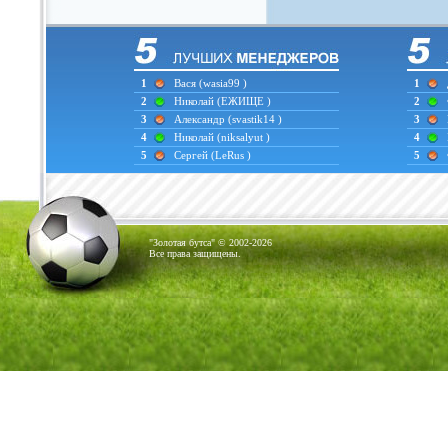
1
Вася
(wasia99 )
1
2
Николай
(ЕЖИЩЕ )
2
3
Александр
(svastik14 )
3
4
Николай
(niksalyut )
4
5
Сергей
(LeRus )
5
"Золотая бутса" © 2002-2026
Все права защищены.