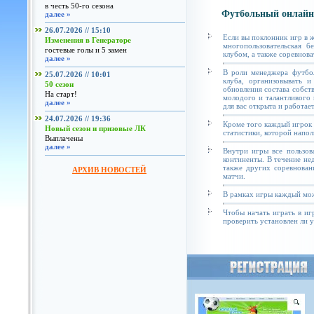
в честь 50-го сезона
Футбольный онлайн
далее »
26.07.2026 // 15:10
Если вы поклонник игр в 
Изменения в Генераторе
многопользовательская б
гостевые голы и 5 замен
клубом, а также соревнова
далее »
В роли менеджера футбол
25.07.2026 // 10:01
клуба, организовывать и
50 сезон
обновления состава собст
На старт!
молодого и талантливого 
далее »
для вас открыта и работае
24.07.2026 // 19:36
Кроме того каждый игрок 
Новый сезон и призовые ЛК
статистики, которой напол
Выплачены
далее »
Внутри игры все пользов
континенты. В течение не
также других соревнован
АРХИВ НОВОСТЕЙ
матчи.
В рамках игры каждый мож
Чтобы начать играть в иг
проверить установлен ли у 