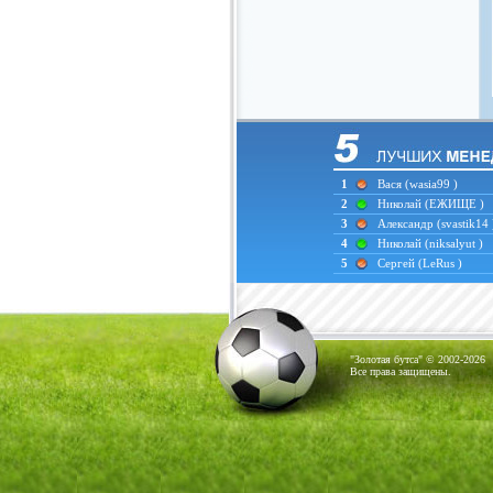
1
Вася
(wasia99 )
2
Николай
(ЕЖИЩЕ )
3
Александр
(svastik14 
4
Николай
(niksalyut )
5
Сергей
(LeRus )
"Золотая бутса" © 2002-2026
Все права защищены.