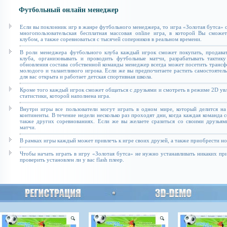
Футбольный онлайн менеджер
Если вы поклонник игр в жанре футбольного менеджера, то игра «Золотая бутса» с
многопользовательская бесплатная массовая online игра, в которой Вы сможе
клубом, а также соревноваться с тысячей соперников в реальном времени.
В роли менеджера футбольного клуба каждый игрок сможет покупать, продават
клуба, организовывать и проводить футбольные матчи, разрабатывать тактику
обновления состава собственной команды менеджер всегда может посетить транс
молодого и талантливого игрока. Если же вы предпочитаете растить самостоятель
для вас открыта и работает детская спортивная школа.
Кроме того каждый игрок сможет общаться с друзьями и смотреть в режиме 2D увл
статистики, которой наполнена игра.
Внутри игры все пользователи могут играть в одном мире, который делится на
континенты. В течение недели несколько раз проходят дни, когда каждая команда 
также других соревнованиях. Если же вы желаете сразиться со своими друзьям
матчи.
В рамках игры каждый может привлечь к игре своих друзей, а также приобрести н
Чтобы начать играть в игру «Золотая бутса» не нужно устанавливать никаких п
проверить установлен ли у вас flash плеер.