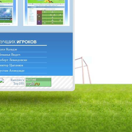
ахи Каладзе
еманья Видич
оберт Левандовски
иктор Цыганков
устам Ахмедзаде