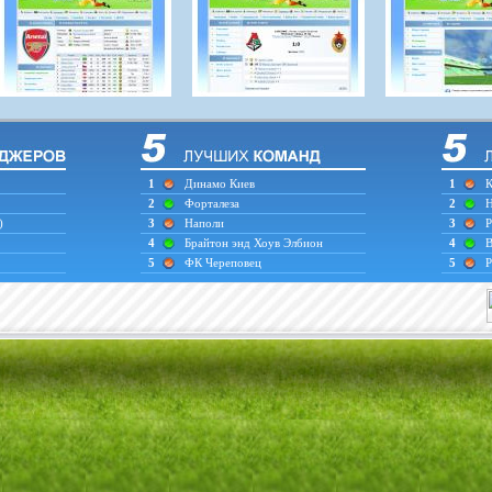
1
Динамо Киев
1
К
2
Форталеза
2
Н
)
3
Наполи
3
Р
4
Брайтон энд Хоув Элбион
4
В
5
ФК Череповец
5
Р