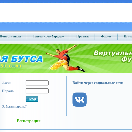
Новости игры
Газета «Бомбардир»
Правила
Форум
Конт
50 сезон
Войти через социальные сети
Логин
Пароль
Забыли пароль?
Регистрация