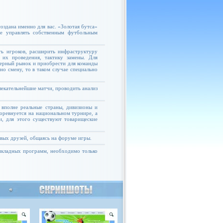
оздана именно для вас. «Золотая бутса»
те управлять собственным футбольным
ь игроков, расширить инфраструктуру
 их проведения, тактику замены. Для
ферный рынок и приобрести для команды
но смену, то в таком случае специально
екательнейшие матчи, проводить анализ
 вполне реальные страны, дивизионы и
соревнуется на национальном турнире, а
и, для этого существуют товарищеские
овых друзей, общаясь на форуме игры.
рикладных программ, необходимо только