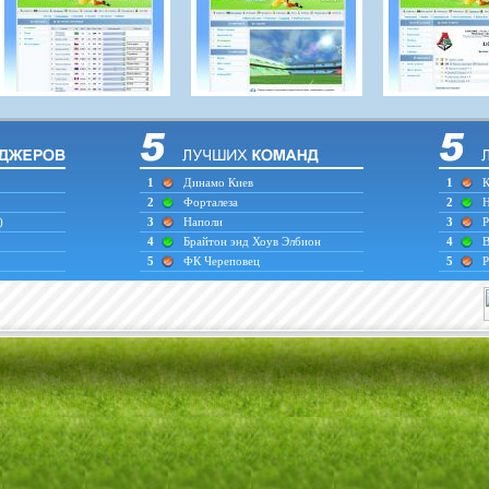
1
Динамо Киев
1
К
2
Форталеза
2
Н
)
3
Наполи
3
Р
4
Брайтон энд Хоув Элбион
4
В
5
ФК Череповец
5
Р