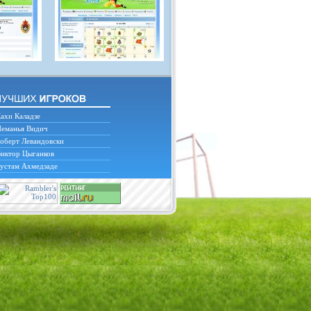
ахи Каладзе
еманья Видич
оберт Левандовски
иктор Цыганков
устам Ахмедзаде