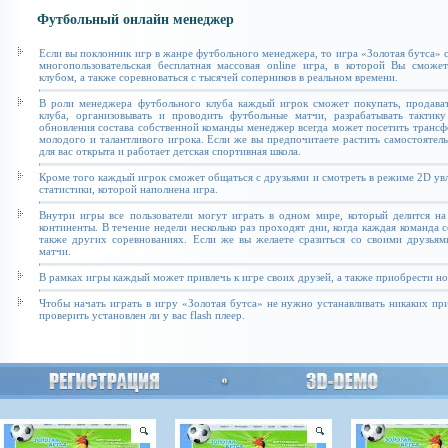
Футбольный онлайн менеджер
Если вы поклонник игр в жанре футбольного менеджера, то игра «Золотая бутса» с
многопользовательская бесплатная массовая online игра, в которой Вы сможе
клубом, а также соревноваться с тысячей соперников в реальном времени.
В роли менеджера футбольного клуба каждый игрок сможет покупать, продават
клуба, организовывать и проводить футбольные матчи, разрабатывать тактику
обновления состава собственной команды менеджер всегда может посетить транс
молодого и талантливого игрока. Если же вы предпочитаете растить самостоятель
для вас открыта и работает детская спортивная школа.
Кроме того каждый игрок сможет общаться с друзьями и смотреть в режиме 2D увл
статистики, которой наполнена игра.
Внутри игры все пользователи могут играть в одном мире, который делится на
континенты. В течение недели несколько раз проходят дни, когда каждая команда 
также других соревнованиях. Если же вы желаете сразиться со своими друзьям
матчи.
В рамках игры каждый может привлечь к игре своих друзей, а также приобрести н
Чтобы начать играть в игру «Золотая бутса» не нужно устанавливать никаких п
проверить установлен ли у вас flash плеер.