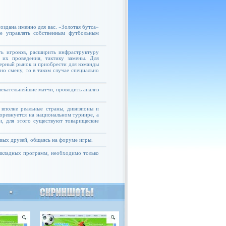
оздана именно для вас. «Золотая бутса»
те управлять собственным футбольным
ь игроков, расширить инфраструктуру
 их проведения, тактику замены. Для
ферный рынок и приобрести для команды
но смену, то в таком случае специально
екательнейшие матчи, проводить анализ
 вполне реальные страны, дивизионы и
соревнуется на национальном турнире, а
и, для этого существуют товарищеские
овых друзей, общаясь на форуме игры.
рикладных программ, необходимо только