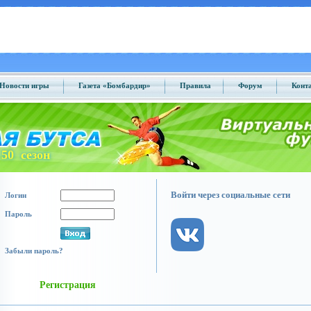
Новости игры
Газета «Бомбардир»
Правила
Форум
Конт
50 сезон
Войти через социальные сети
Логин
Пароль
Забыли пароль?
Регистрация