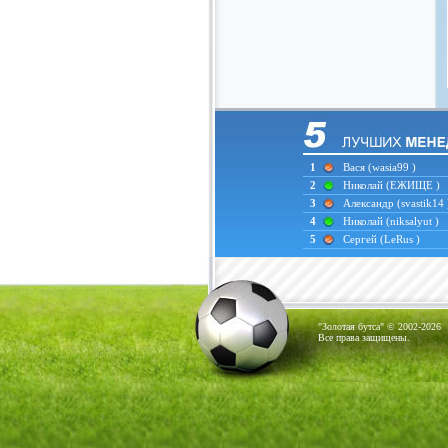
1
Вася
(wasia99 )
2
Николай
(ЕЖИЩЕ )
3
Александр
(svastik14 
4
Николай
(niksalyut )
5
Сергей
(LeRus )
"Золотая бутса" © 2002-2026
Все права защищены.