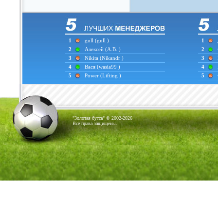
1
gull
(gull )
1
2
Алексей
(А.В. )
2
3
Nikita
(Nikandr )
3
4
Вася
(wasia99 )
4
5
Power
(Lifting )
5
"Золотая бутса" © 2002-2026
Все права защищены.