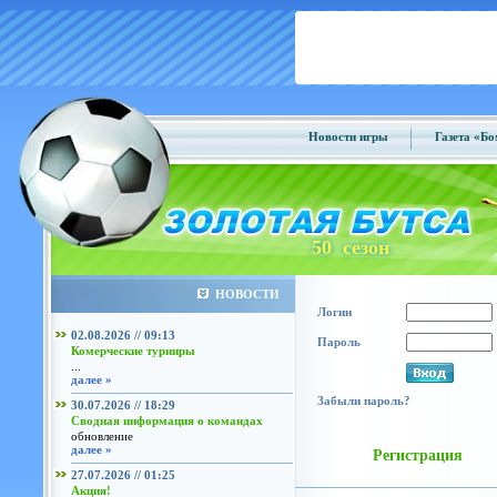
Новости игры
Газета «Б
50 сезон
НОВОСТИ
Логин
02.08.2026 // 09:13
Пароль
Комерческие турниры
...
далее »
Забыли пароль?
30.07.2026 // 18:29
Сводная информация о командах
обновление
далее »
Регистрация
27.07.2026 // 01:25
Акция!