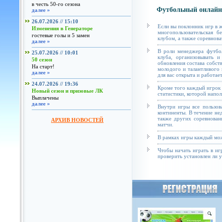
в честь 50-го сезона
Футбольный онлайн
далее »
26.07.2026 // 15:10
Если вы поклонник игр в 
Изменения в Генераторе
многопользовательская б
гостевые голы и 5 замен
клубом, а также соревнова
далее »
В роли менеджера футбол
25.07.2026 // 10:01
клуба, организовывать и
50 сезон
обновления состава собст
На старт!
молодого и талантливого 
далее »
для вас открыта и работае
24.07.2026 // 19:36
Кроме того каждый игрок 
Новый сезон и призовые ЛК
статистики, которой напол
Выплачены
далее »
Внутри игры все пользов
континенты. В течение не
также других соревнован
АРХИВ НОВОСТЕЙ
матчи.
В рамках игры каждый мож
Чтобы начать играть в иг
проверить установлен ли у 