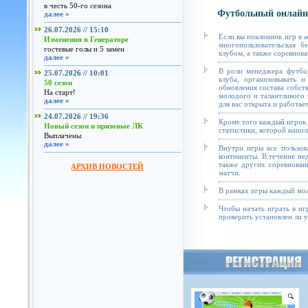
в честь 50-го сезона
Футбольный онлайн
далее »
26.07.2026 // 15:10
Если вы поклонник игр в 
Изменения в Генераторе
многопользовательская б
гостевые голы и 5 замен
клубом, а также соревнова
далее »
В роли менеджера футбол
25.07.2026 // 10:01
клуба, организовывать и
50 сезон
обновления состава собст
На старт!
молодого и талантливого 
далее »
для вас открыта и работае
24.07.2026 // 19:36
Кроме того каждый игрок 
Новый сезон и призовые ЛК
статистики, которой напол
Выплачены
далее »
Внутри игры все пользов
континенты. В течение не
также других соревнован
АРХИВ НОВОСТЕЙ
матчи.
В рамках игры каждый мож
Чтобы начать играть в иг
проверить установлен ли у 