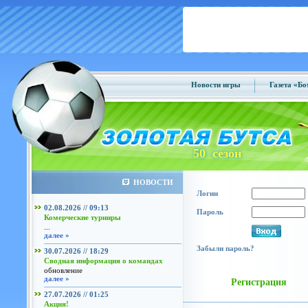
Новости игры
Газета «Б
50 сезон
НОВОСТИ
Логин
02.08.2026 // 09:13
Пароль
Комерческие турниры
...
далее »
Забыли пароль?
30.07.2026 // 18:29
Сводная информация о командах
обновление
далее »
Регистрация
27.07.2026 // 01:25
Акция!