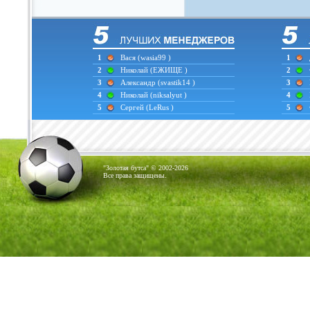
1
Вася
(wasia99 )
1
2
Николай
(ЕЖИЩЕ )
2
3
Александр
(svastik14 )
3
4
Николай
(niksalyut )
4
5
Сергей
(LeRus )
5
"Золотая бутса" © 2002-2026
Все права защищены.