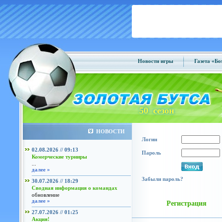
Новости игры
Газета «Б
50 сезон
НОВОСТИ
Логин
02.08.2026 // 09:13
Пароль
Комерческие турниры
...
далее »
Забыли пароль?
30.07.2026 // 18:29
Сводная информация о командах
обновление
далее »
Регистрация
27.07.2026 // 01:25
Акция!