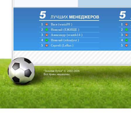
1
Вася
(wasia99 )
1
2
Николай
(ЕЖИЩЕ )
2
3
Александр
(svastik14 )
3
4
Николай
(niksalyut )
4
5
Сергей
(LeRus )
5
"Золотая бутса" © 2002-2026
Все права защищены.