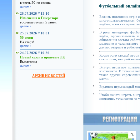
в честь 50-го сезона
Футбольный онлайн
далее »
26.07.2026 // 15:10
Если вы поклонник игр в 
Изменения в Генераторе
многопользовательская б
гостевые голы и 5 замен
клубом, а также соревнова
далее »
В роли менеджера футбол
25.07.2026 // 10:01
клуба, организовывать и
50 сезон
обновления состава собст
На старт!
молодого и талантливого 
далее »
для вас открыта и работае
24.07.2026 // 19:36
Кроме того каждый игрок 
Новый сезон и призовые ЛК
статистики, которой напол
Выплачены
далее »
Внутри игры все пользов
континенты. В течение не
также других соревнован
АРХИВ НОВОСТЕЙ
матчи.
В рамках игры каждый мож
Чтобы начать играть в иг
проверить установлен ли у 