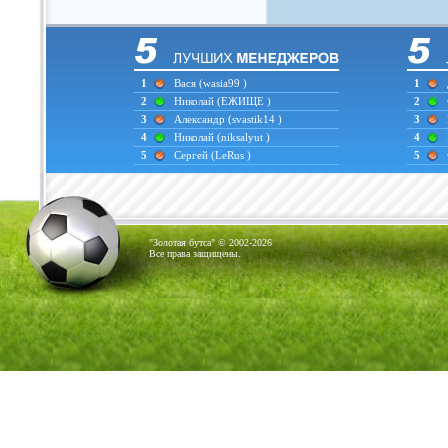
1
Вася
(wasia99 )
1
2
Николай
(ЕЖИЩЕ )
2
3
Александр
(svastik14 )
3
4
Николай
(niksalyut )
4
5
Сергей
(LeRus )
5
"Золотая бутса" © 2002-2026
Все права защищены.