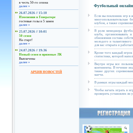
в честь 50-го сезона
Футбольный онлайн
далее »
26.07.2026 // 15:10
Если вы поклонник игр в 
Изменения в Генераторе
многопользовательская б
гостевые голы и 5 замен
клубом, а также соревнова
далее »
В роли менеджера футбол
25.07.2026 // 10:01
клуба, организовывать и
50 сезон
обновления состава собст
На старт!
молодого и талантливого 
далее »
для вас открыта и работае
24.07.2026 // 19:36
Кроме того каждый игрок 
Новый сезон и призовые ЛК
статистики, которой напол
Выплачены
далее »
Внутри игры все пользов
континенты. В течение не
также других соревнован
АРХИВ НОВОСТЕЙ
матчи.
В рамках игры каждый мож
Чтобы начать играть в иг
проверить установлен ли у 