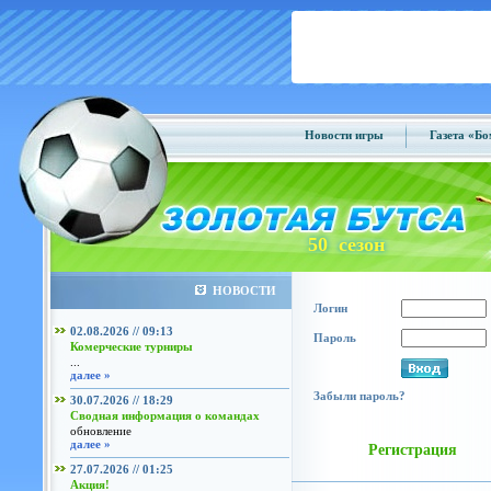
Новости игры
Газета «Б
50 сезон
НОВОСТИ
Логин
02.08.2026 // 09:13
Пароль
Комерческие турниры
...
далее »
Забыли пароль?
30.07.2026 // 18:29
Сводная информация о командах
обновление
далее »
Регистрация
27.07.2026 // 01:25
Акция!