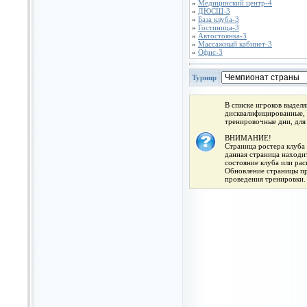
»
Медицинский центр-4
»
ДЮСШ-3
»
База клуба-3
»
Гостиница-3
»
Автостоянка-3
»
Массажный кабинет-3
»
Офис-3
Турнир
В списке игроков выдел
дисквалифицированные, 
тренировочные дни, для
ВНИМАНИЕ!
Страница ростера клуба 
данная страница находит
состояние клуба или ра
Обновление страницы про
проведения тренировки.