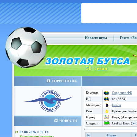
Новости игры
Газета «Б
50 сезон
СОРРЕНТО ФК
Команда
Сорренто ФК
ИД
nti (6323)
Менеджер
Петон
Ранг
Президент клуба
Город
Перт, (Австралия
НОВОСТИ
Стадион
СеаГал Нест (
54
02.08.2026 // 09:13
№
Игрок
Г
Комерческие турниры