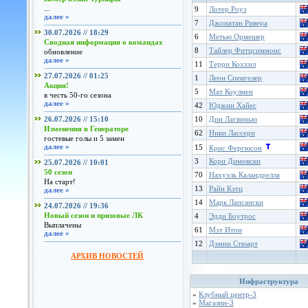
...
9
Лотер Роуз
далее »
7
Джонатан Ривера
30.07.2026 // 18:29
6
Метью Ормешер
Сводная информация о командах
8
Тайлер Фитцсиммонс
обновление
далее »
11
Терри Коххил
27.07.2026 // 01:25
1
Леон Спенгелер
Акция!
5
Мат Коулмен
в честь 50-го сезона
далее »
42
Юджин Хайес
26.07.2026 // 15:10
10
Дин Лагвинью
Изменения в Генераторе
62
Ники Лассери
гостевые голы и 5 замен
далее »
15
Крис Фергюсон
3
Кори Димовски
25.07.2026 // 10:01
50 сезон
70
Нахуэль Каландрелла
На старт!
13
Райн Кэтц
далее »
14
Марк Лапсански
24.07.2026 // 19:36
Новый сезон и призовые ЛК
4
Эдди Боутрос
Выплачены
61
Мэт Итон
далее »
12
Дэмин Стюарт
АРХИВ НОВОСТЕЙ
Инфраструктура
»
Клубный центр-3
»
Магазин-3