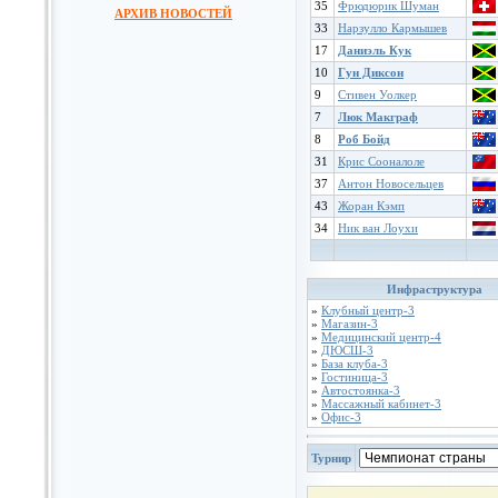
35
Фрюдюрик Шуман
АРХИВ НОВОСТЕЙ
33
Нарзулло Кармышев
17
Даниэль Кук
10
Гун Диксон
9
Стивен Уолкер
7
Люк Макграф
8
Роб Бойд
31
Крис Сооналоле
37
Антон Новосельцев
43
Жоран Кэмп
34
Ник ван Лоухи
Инфраструктура
»
Клубный центр-3
»
Магазин-3
»
Медицинский центр-4
»
ДЮСШ-3
»
База клуба-3
»
Гостиница-3
»
Автостоянка-3
»
Массажный кабинет-3
»
Офис-3
Турнир