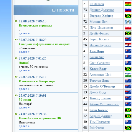
21
Яв Лавсон
73
Даниил Дьяконов
НОВОСТИ
1
Грегори Хайндс
02.08.2026 // 09:13
72
Мусаши Бол
Комерческие турниры
71
Пётр Цислински
...
далее »
3
Дуайт Фишер
45
Борис Боснич
30.07.2026 // 18:29
Сводная информация о командах
76
Иосип Радисич
обновление
4
Тим Норт
далее »
2
Райан Акс
27.07.2026 // 01:25
Акция!
5
Стен Салливан
в честь 50-го сезона
6
Квэси Волт
далее »
32
Александр Цой
26.07.2026 // 15:10
36
Торстен Динс
Изменения в Генераторе
гостевые голы и 5 замен
15
Джейк О’Коннор
далее »
13
Джеф Кидд
25.07.2026 // 10:01
42
Тонни Довлинг
50 сезон
На старт!
44
Айвон Мотсиополос
далее »
14
Стив Казенс
24.07.2026 // 19:36
12
Алдайн Даммер
Новый сезон и призовые ЛК
40
Тим Паллопек
Выплачены
далее »
68
Рэй Фолкс