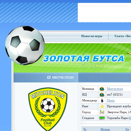
Новости игры
Газета «Б
50 сезон
МИТЧЕЛТОН
Команда
Митчелтон
ИД
mt7 (6321)
Менеджер
Dinni
Ранг
Президент клуба
Город
Эвертон Парк, (
Стадион
Теральба Парк (
№
Игрок
Гр