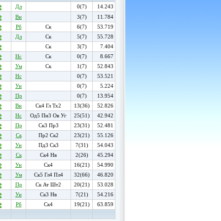
Дл
0(7)
14.243
Вн
3(7)
11.784
Рб
Ск
6(7)
53.719
Дл
Ск
5(7)
55.728
Ск
3(7)
7.404
Нс
Ск
0(7)
8.667
Ум
Ск
1(7)
52.843
Нс
0(7)
53.521
Ун
0(7)
5.224
Пр
0(7)
13.954
Вн
Ск4 Гл Тх2
13(36)
52.826
Нс
Од5 Пн3 Ов Уг
25(51)
42.942
Пр
Ск3 Пр3
23(31)
52.481
Ск
Пр2 Ск2
23(21)
55.126
Ун
Пд3 Ск3
7(31)
54.043
Ск
Ск4 Нв
2(26)
45.294
Ун
Ск4
16(21)
54.990
Ум
Ск5 Гл4 Пл4
32(66)
46.820
Пр
Ск Ат Шт2
20(21)
53.028
Ун
Ск3 Нв
7(21)
54.216
Рб
Ск4
19(21)
63.859