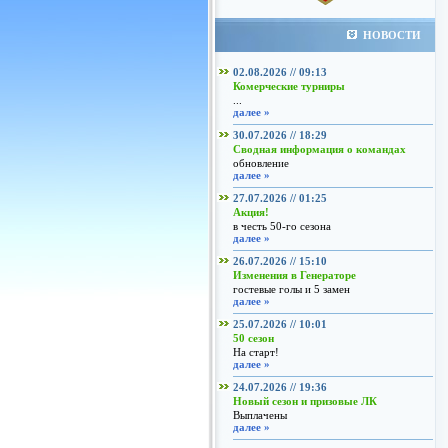
НОВОСТИ
02.08.2026 // 09:13
Комерческие турниры
...
далее »
30.07.2026 // 18:29
Сводная информация о командах
обновление
далее »
27.07.2026 // 01:25
Акция!
в честь 50-го сезона
далее »
26.07.2026 // 15:10
Изменения в Генераторе
гостевые голы и 5 замен
далее »
25.07.2026 // 10:01
50 сезон
На старт!
далее »
24.07.2026 // 19:36
Новый сезон и призовые ЛК
Выплачены
далее »