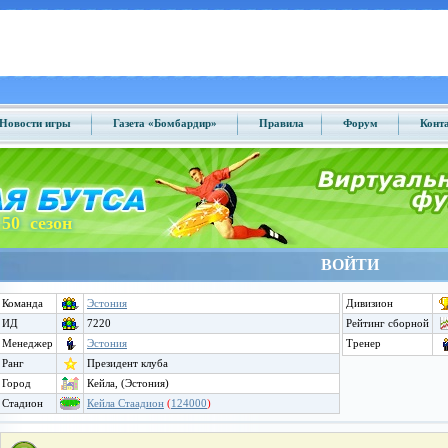
Новости игры
Газета «Бомбардир»
Правила
Форум
Конт
50 сезон
ВОЙТИ
Команда
Эстония
Дивизион
ИД
7220
Рейтинг сборной
Менеджер
Эстония
Тренер
Ранг
Президент клуба
Город
Кейла, (Эстония)
Стадион
Кейла Стаадион
(
124000
)