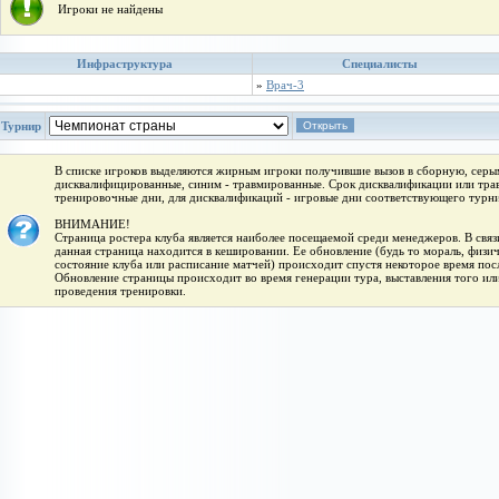
Игроки не найдены
Инфраструктура
Специалисты
»
Врач-3
Турнир
В списке игроков выделяются жирным игроки получившие вызов в сборную, серым
дисквалифицированные, синим - травмированные. Срок дисквалификации или трав
тренировочные дни, для дисквалификаций - игровые дни соответствующего турни
ВНИМАНИЕ!
Страница ростера клуба является наиболее посещаемой среди менеджеров. В связи
данная страница находится в кешировании. Ее обновление (будь то мораль, физи
состояние клуба или расписание матчей) происходит спустя некоторое время пос
Обновление страницы происходит во время генерации тура, выставления того или
проведения тренировки.