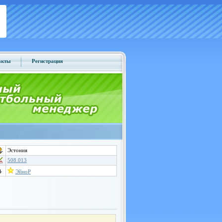
акты
Регистрация
Эстония
508.013
ЭйноР