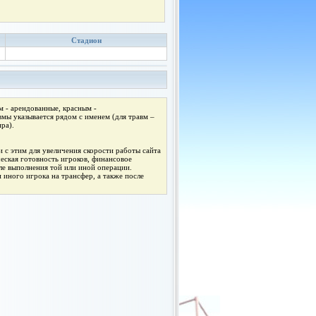
Стадион
 - арендованные, красным -
мы указывается рядом с именем (для травм –
ра).
 с этим для увеличения скорости работы сайта
ческая готовность игроков, финансовое
ле выполнения той или иной операции.
 иного игрока на трансфер, а также после