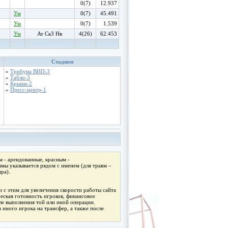
0(7)
12.937
Ум
0(7)
45.491
Ум
0(7)
1.539
Ум
Ат Ск3 Нв
4(26)
62.453
Стадион
»
Трибуна ВИП-3
»
Табло-3
»
Крыша-2
»
Пресс-центр-1
 - арендованные, красным -
мы указывается рядом с именем (для травм –
ра).
 с этим для увеличения скорости работы сайта
ческая готовность игроков, финансовое
ле выполнения той или иной операции.
 иного игрока на трансфер, а также после