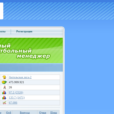
акты
Регистрация
Антильская лига-2
475.999.921
26
97.2 (2526)
133.7 (1471)
67.086
р
Осб
Бонусы
Очки
Цена