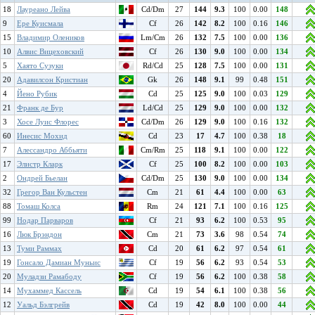
18
Лауреано Лейва
Cd/Dm
27
144
9.3
100
0.00
148
9
Ере Куисмала
Cf
26
142
8.2
100
0.16
146
15
Владимир Олеников
Lm/Cm
26
132
7.5
100
0.00
136
10
Алвис Вицеховский
Cf
26
130
9.0
100
0.00
134
5
Хаято Сузуки
Rd/Cd
25
128
7.5
100
0.00
131
20
Адавилсон Кристиан
Gk
26
148
9.1
99
0.48
151
4
Йено Рубик
Cd
25
125
9.0
100
0.03
129
21
Франк де Бур
Ld/Cd
25
129
9.0
100
0.00
132
3
Хосе Луис Флорес
Cd/Dm
26
129
9.0
100
0.16
132
60
Инесис Мохид
Cd
23
17
4.7
100
0.38
18
7
Алессандро Аббьяти
Cm/Rm
25
118
9.1
100
0.00
122
17
Элистр Кларк
Cf
25
100
8.2
100
0.00
103
2
Ондрей Бьелан
Cd/Dm
25
130
9.0
100
0.00
134
32
Грегор Ван Кульстен
Cm
21
61
4.4
100
0.00
63
88
Томаш Колса
Rm
24
121
7.1
100
0.16
125
99
Нодар Парваров
Cf
21
93
6.2
100
0.53
95
16
Люк Брэндон
Cm
21
73
3.6
98
0.54
74
13
Туми Раммах
Cd
20
61
6.2
97
0.54
61
19
Гонсало Дамиан Муньис
Cf
19
56
6.2
93
0.54
53
20
Муладзи Рамабоду
Cf
19
56
6.2
100
0.38
58
14
Мухаммед Кассель
Cd
19
54
6.1
100
0.38
56
12
Уальд Бэлгрейв
Cd
19
42
8.0
100
0.00
44