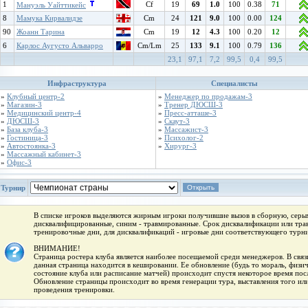
1
Cf
19
69
1.0
100
0.38
71
Мануэль Уайттикейс
8
Мамука Кирвалидзе
Cm
24
121
9.0
100
0.00
124
90
Жоанн Тарина
Cm
19
12
4.3
100
0.20
12
6
Карлос Аугусто Альварро
Cm/Lm
25
133
9.1
100
0.79
136
23,1
97,1
7,2
99,5
0,4
99,5
Инфраструктура
Специалисты
»
Клубный центр-2
»
Менеджер по продажам-3
»
Магазин-3
»
Тренер ДЮСШ-3
»
Медицинский центр-4
»
Пресс-атташе-3
»
ДЮСШ-3
»
Скаут-3
»
База клуба-3
»
Массажист-3
»
Гостиница-3
»
Психолог-2
»
Автостоянка-3
»
Хирург-3
»
Массажный кабинет-3
»
Офис-3
Турнир
В списке игроков выделяются жирным игроки получившие вызов в сборную, серым
дисквалифицированные, синим - травмированные. Срок дисквалификации или трав
тренировочные дни, для дисквалификаций - игровые дни соответствующего турни
ВНИМАНИЕ!
Страница ростера клуба является наиболее посещаемой среди менеджеров. В связи
данная страница находится в кешировании. Ее обновление (будь то мораль, физи
состояние клуба или расписание матчей) происходит спустя некоторое время пос
Обновление страницы происходит во время генерации тура, выставления того или
проведения тренировки.