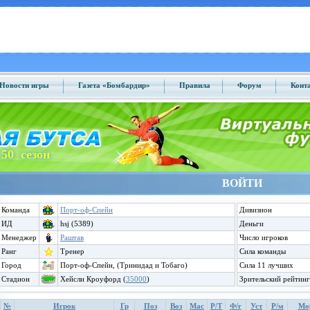
Новости игры
Газета «Бомбардир»
Правила
Форум
Конт
50 сезон
ВОЙТИ
Команда
Порт-оф-Спейн
Дивизион
ИД
hsj (5389)
Деньги
Менеджер
Раштав
Число игроков
Ранг
Тренер
Сила команды
Город
Порт-оф-Спейн, (Тринидад и Тобаго)
Сила 11 лучших
Стадион
Хейсли Кроуфорд (
35000
)
Зрительский рейтинг
№
Игрок
Гр
Поз
Воз
Мас
Р/Т
Ф/г
Уст
Р/м
Мо