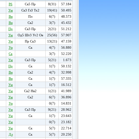
Рб
Ск5 Пр
8(31)
57.184
Ум
Ск3 Гл3 Тх2
19(41)
50.495
Вн
Пл
6(7)
48.573
Вн
Ск2
3(7)
45.432
Пр
Ск3 Пр
2(21)
51.212
Ум
Од5 Шт3 Уг2 Ов
25(56)
57.907
Ум
Пр Ск3
13(21)
47.159
Ун
Ск
4(7)
56.880
Ск
3(7)
52.220
Ум
Ск3 Пр
5(21)
1.673
Пр
Ск
1(7)
50.132
Вн
Ск2
4(7)
32.998
Вн
Ск
1(7)
57.335
Ум
Ск
1(7)
16.512
Ум
Ск2 Нв2
1(21)
41.989
Ум
Ск2
6(7)
36.896
Ун
0(7)
14.831
Ум
Ск3 Пр
9(21)
28.962
Ум
Ск
1(7)
23.643
Ум
0(7)
23.182
Ум
Ск
5(7)
22.714
Дл
Ск
5(7)
20.250