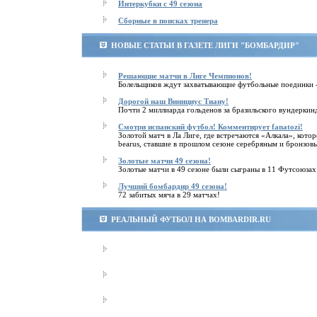
Интеркубки с 49 сезона
Cборные в поисках тренера
НОВЫЕ СТАТЬИ В ГАЗЕТЕ ЛИГИ "БОМБАРДИР"
Решающие матчи в Лиге Чемпионов!
Болельщиков ждут захватывающие футбольные поединки 
Дорогой наш Винициус Тиану!
Почти 2 миллиарда гольденов за бразильского вундеркин
Смотри испанский футбол! Комментирует fanatozi!
Золотой матч в Ла Лиге, где встречаются «Алкала», к
bearus, ставшие в прошлом сезоне серебряным и бронзов
Золотые матчи 49 сезона!
Золотые матчи в 49 сезоне были сыграны в 11 Футсоюзах
Лучший бомбардир 49 сезона!
72 забитых мяча в 29 матчах!
РЕАЛЬНЫЙ ФУТБОЛ НА BOMBARDIR.RU