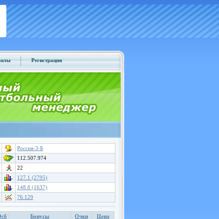
акты
Регистрация
Россия-3-Б
112.507.974
22
127.1 (2795)
148.8 (1637)
76.129
Осб
Бонусы
Очки
Цена