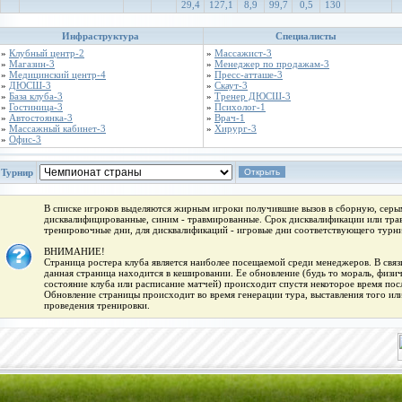
29,4
127,1
8,9
99,7
0,5
130
Инфраструктура
Специалисты
»
Клубный центр-2
»
Массажист-3
»
Магазин-3
»
Менеджер по продажам-3
»
Медицинский центр-4
»
Пресс-атташе-3
»
ДЮСШ-3
»
Скаут-3
»
База клуба-3
»
Тренер ДЮСШ-3
»
Гостиница-3
»
Психолог-1
»
Автостоянка-3
»
Врач-1
»
Массажный кабинет-3
»
Хирург-3
»
Офис-3
Турнир
В списке игроков выделяются жирным игроки получившие вызов в сборную, серым
дисквалифицированные, синим - травмированные. Срок дисквалификации или трав
тренировочные дни, для дисквалификаций - игровые дни соответствующего турни
ВНИМАНИЕ!
Страница ростера клуба является наиболее посещаемой среди менеджеров. В связи
данная страница находится в кешировании. Ее обновление (будь то мораль, физи
состояние клуба или расписание матчей) происходит спустя некоторое время пос
Обновление страницы происходит во время генерации тура, выставления того или
проведения тренировки.