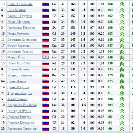
13
Семён Обольский
Lm
31
164
9.3
100
1.01
168
6
Яков Козаков
Rm
33
161
9.4
100
0.22
164
9
Валерий Гудукин
Cf
32
157
9.4
100
0.83
162
4
Назар Широков
Cm
34
154
9.0
100
0.00
158
2
Ростислав Томаров
Sw
37
151
8.5
97
0.83
150
16
Игорь Круглов
Cd
29
149
9.3
100
0.29
153
11
Валентин Кренделёв
Cf
35
145
9.4
100
0.83
148
17
Федот Касаткин
Cm
26
143
9.2
100
0.83
147
18
Валентин Огарков
Cm
27
141
8.2
100
1.01
144
1
Моран Йоав
Gk
29
138
8.6
99
0.64
140
15
Наиль Кораблёв
Rd
28
135
9.2
100
1.01
138
8
Платон Истомин
Cd
25
131
9.2
100
0.00
135
7
Игорь Дробышев
Rm
24
125
9.1
100
0.03
129
64
Денис Книга
Gk
42
122
8.3
100
0.00
125
14
Денис Юсупов
Ld
23
118
9.1
99
1.01
119
21
Трифон Самедов
Ld
38
112
9.4
100
0.00
115
5
Захар Коржев
Ld
36
105
7.7
100
0.00
108
10
Владислав Измайлов
Lm
38
101
11.5
100
0.00
104
3
Григорий Чупин
Cm
21
100
9.0
100
0.03
103
12
Ярослав Бахарев
Cd
20
94
9.0
100
0.03
96
19
Ярослав Климанов
Cf
21
92
4.6
100
0.03
94
20
Ростислав Ларионов
Cf
18
59
9.0
99
0.03
60