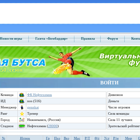
Новости игры
Газета «Бомбардир»
Правила
Форум
Конт
50 сезон
ВОЙТИ
Команда
ФК Нефтехимик
Дивизион
ИД
nos (516)
Деньги
Менеджер
gennkat
Число игроков
Ранг
Тренер
Сила команды
Город
Нижнекамск, (Россия)
Сила 11 лучших
Стадион
Нефтехимик (
28000
)
Зрительский рейтинг
№
Игрок
Гр
Поз
Воз
Мас
Р/Т
Ф/г
Уст
Р/м
Мор