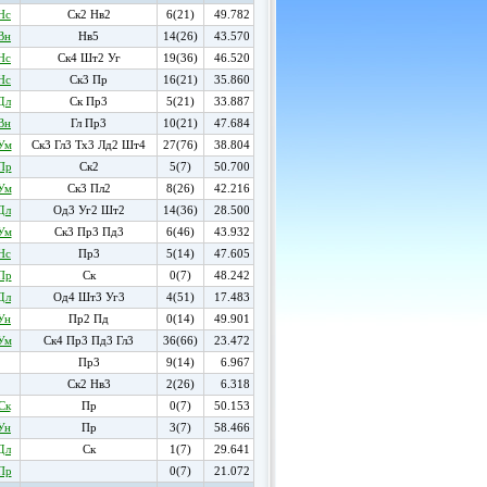
Нс
Ск2 Нв2
6(21)
49.782
Вн
Нв5
14(26)
43.570
Нс
Ск4 Шт2 Уг
19(36)
46.520
Нс
Ск3 Пр
16(21)
35.860
Дл
Ск Пр3
5(21)
33.887
Вн
Гл Пр3
10(21)
47.684
Ум
Ск3 Гл3 Тх3 Лд2 Шт4
27(76)
38.804
Пр
Ск2
5(7)
50.700
Ум
Ск3 Пл2
8(26)
42.216
Дл
Од3 Уг2 Шт2
14(36)
28.500
Ум
Ск3 Пр3 Пд3
6(46)
43.932
Нс
Пр3
5(14)
47.605
Пр
Ск
0(7)
48.242
Дл
Од4 Шт3 Уг3
4(51)
17.483
Ун
Пр2 Пд
0(14)
49.901
Ум
Ск4 Пр3 Пд3 Гл3
36(66)
23.472
Пр3
9(14)
6.967
Ск2 Нв3
2(26)
6.318
Ск
Пр
0(7)
50.153
Ун
Пр
3(7)
58.466
Дл
Ск
1(7)
29.641
Пр
0(7)
21.072