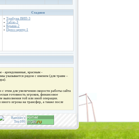
Стадион
»
Трибуна ВИП-3
»
Табло-3
»
Крыша-2
»
Пресс-центр-1
 - арендованные, красным -
мы указывается рядом с именем (для травм –
ра).
 с этим для увеличения скорости работы сайта
ческая готовность игроков, финансовое
ле выполнения той или иной операции.
 иного игрока на трансфер, а также после