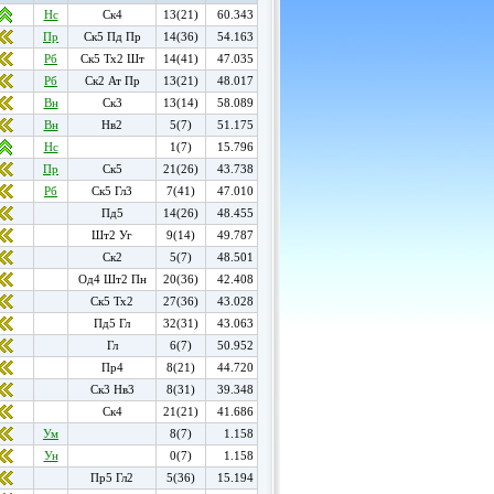
Нс
Ск4
13(21)
60.343
Пр
Ск5 Пд Пр
14(36)
54.163
Рб
Ск5 Тх2 Шт
14(41)
47.035
Рб
Ск2 Ат Пр
13(21)
48.017
Вн
Ск3
13(14)
58.089
Вн
Нв2
5(7)
51.175
Нс
1(7)
15.796
Пр
Ск5
21(26)
43.738
Рб
Ск5 Гл3
7(41)
47.010
Пд5
14(26)
48.455
Шт2 Уг
9(14)
49.787
Ск2
5(7)
48.501
Од4 Шт2 Пн
20(36)
42.408
Ск5 Тх2
27(36)
43.028
Пд5 Гл
32(31)
43.063
Гл
6(7)
50.952
Пр4
8(21)
44.720
Ск3 Нв3
8(31)
39.348
Ск4
21(21)
41.686
Ум
8(7)
1.158
Ун
0(7)
1.158
Пр5 Гл2
5(36)
15.194