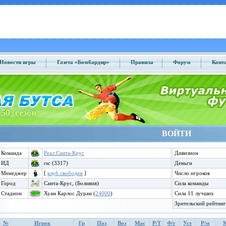
Новости игры
Газета «Бомбардир»
Правила
Форум
Конт
50 сезон
ВОЙТИ
Команда
Реал Санта-Крус
Дивизион
ИД
rsc (3317)
Деньги
Менеджер
[
клуб свободен
]
Число игроков
Город
Санта-Круc, (Боливия)
Сила команды
Стадион
Хуан Карлос Дуран (
24000
)
Сила 11 лучших
Зрительский рейтинг
№
Игрок
Гр
Поз
Воз
Мас
Р/Т
Ф/г
Уст
Р/м