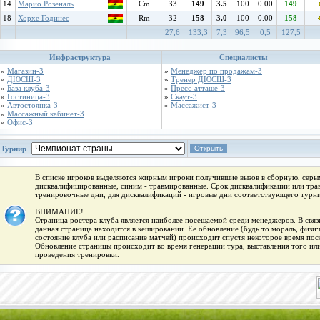
14
Марио Розеналь
Cm
33
149
3.5
100
0.00
149
18
Хорхе Годинес
Rm
32
158
3.0
100
0.00
158
27,6
133,3
7,3
96,5
0,5
127,5
Инфраструктура
Специалисты
»
Магазин-3
»
Менеджер по продажам-3
»
ДЮСШ-3
»
Тренер ДЮСШ-3
»
База клуба-3
»
Пресс-атташе-3
»
Гостиница-3
»
Скаут-3
»
Автостоянка-3
»
Массажист-3
»
Массажный кабинет-3
»
Офис-3
Турнир
В списке игроков выделяются жирным игроки получившие вызов в сборную, серым
дисквалифицированные, синим - травмированные. Срок дисквалификации или трав
тренировочные дни, для дисквалификаций - игровые дни соответствующего турни
ВНИМАНИЕ!
Страница ростера клуба является наиболее посещаемой среди менеджеров. В связи
данная страница находится в кешировании. Ее обновление (будь то мораль, физи
состояние клуба или расписание матчей) происходит спустя некоторое время пос
Обновление страницы происходит во время генерации тура, выставления того или
проведения тренировки.