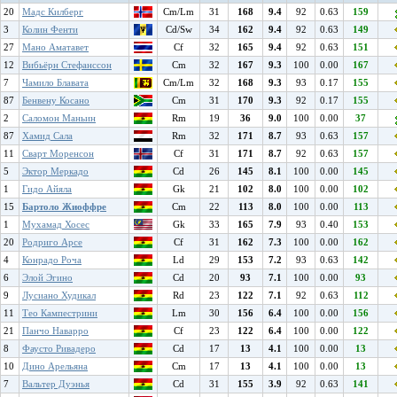
20
Мадс Килберг
Cm/Lm
31
168
9.4
92
0.63
159
3
Колин Фенти
Cd/Sw
34
162
9.4
92
0.63
149
27
Мано Аматавет
Cf
32
165
9.4
92
0.63
151
12
Вибьёрн Стефанссон
Cm
32
167
9.3
100
0.00
167
7
Чамило Блавата
Cm/Lm
32
168
9.3
93
0.17
155
87
Бенвену Косано
Cm
31
170
9.3
92
0.17
155
2
Саломон Маньин
Rm
19
36
9.0
100
0.00
37
87
Хамид Сала
Rm
32
171
8.7
93
0.63
157
11
Сварт Моренсон
Cf
31
171
8.7
92
0.63
157
5
Эктор Меркадо
Cd
26
145
8.1
100
0.00
145
1
Гидо Айяла
Gk
21
102
8.0
100
0.00
102
15
Бартоло Жиоффре
Cm
22
113
8.0
100
0.00
113
1
Мухамад Хосес
Gk
33
165
7.9
93
0.40
153
20
Родриго Арсе
Cf
31
162
7.3
100
0.00
162
4
Конрадо Роча
Ld
29
153
7.2
93
0.63
142
6
Элой Эгино
Cd
20
93
7.1
100
0.00
93
9
Лусиано Худикал
Rd
23
122
7.1
92
0.63
112
11
Тео Кампестрини
Lm
30
156
6.4
100
0.00
156
21
Панчо Наварро
Cf
23
122
6.4
100
0.00
122
8
Фаусто Ривадеро
Cd
17
13
4.1
100
0.00
13
10
Дино Арельяна
Cm
17
13
4.1
100
0.00
13
7
Вальтер Дуэнья
Cd
31
155
3.9
92
0.63
141