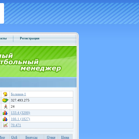
акты
Регистрация
Боливия-1
327.493.275
24
133.4 (3200)
166.1 (1827)
70.471
Мор
Осб
Бонусы
Очки
Цена