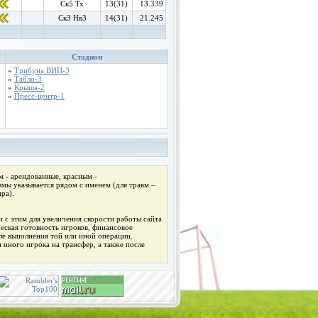
Ск5 Тх
13(31)
13.339
Ск3 Нв3
14(31)
21.245
Стадион
»
Трибуна ВИП-3
»
Табло-3
»
Крыша-2
»
Пресс-центр-1
 - арендованные, красным -
мы указывается рядом с именем (для травм –
ра).
 с этим для увеличения скорости работы сайта
ческая готовность игроков, финансовое
ле выполнения той или иной операции.
 иного игрока на трансфер, а также после