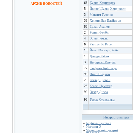
66
Хулио Хернандез
АРХИВ НОВОСТЕЙ
5
Йонас Шульц Хенриксен
3
Максим Гуренко
38
Хенрик Бак Плейдруп
88
Ерлан Асанов
2
Ронни Фелби
4
Эркин Кокак
6
Расмус Бо Рисе
13
Йенс Юлсгард Хойг
1
Джоди Райан
3
Федерико Мендес
72
Стефано Арболеда
99
Нино Шефлер
2
Рейтер Дюрон
23
Клаас Шумахер
99
Оскар Диэго
93
Томас Стокхольм
Инфраструктура
»
Клубный центр-3
»
Магазин-3
»
Медицинский центр-4