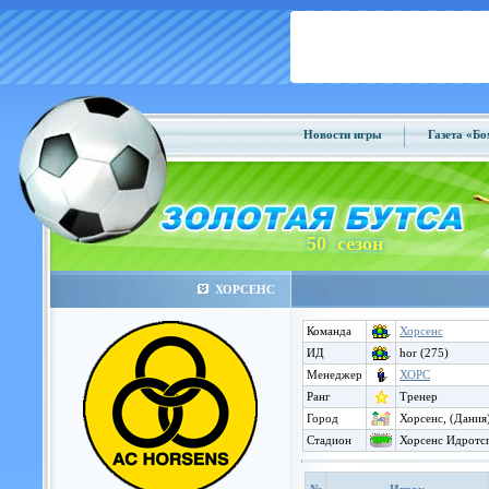
Новости игры
Газета «Б
50 сезон
ХОРСЕНС
Команда
Хорсенс
ИД
hor (275)
Менеджер
ХОРС
Ранг
Тренер
Город
Хорсенс, (Дания
Стадион
Хорсенс Идротсп