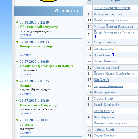
№
Игрок
4
Микаэл Йорген Фаглсен
НОВОСТИ
10
Фредерик Банг Бак
11
Йакоб Фискер Тихосен
08.08.2026 // 22:10
14
Микаэл Йорген Юргенсен
Обновленный генератор
со следующей недели...
Йакоб Эндельхард Гроланд
7
далее »
02.08.2026 // 09:13
9
Ульрик Томассон
Комерческие турниры
51
Оливье Дамм
...
далее »
67
Васко Пепе
27
Кэлин Йонашку
30.07.2026 // 18:29
Сводная информация о командах
12
Феликс Бервольф
обновление
1
Йеспер Хальд Силбербауер
далее »
15
Юн Хён Э
27.07.2026 // 01:25
Акция!
17
Таржаки Ирвансьях
в честь 50-го сезона
94
Лазэр Трофим
далее »
1
Мерфи Парр
26.07.2026 // 15:10
34
Рольф Кимбембе
Изменения в Генераторе
гостевые голы и 5 замен
40
Пабло Ривера
далее »
4
Дэн Ноутруп
25.07.2026 // 10:01
8
Йоаким Даль Хартман
50 сезон
На старт!
87
Фабиан Снойл
далее »
31
Томас Карлсен