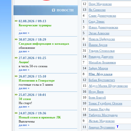
12
Пеце Мадзовски
13
Ян Симоски
НОВОСТИ
4
Славе Димитревски
02.08.2026 // 09:13
1
Сеад Элмас
Комерческие турниры
3
Илиаз Димитриевски
...
далее »
5
Эзган Алиоски
8
Никола Цафероски
30.07.2026 // 18:29
Сводная информация о командах
11
Йаким Арсов
обновление
31
Ульрик Стокхольм
далее »
14
Рикардо Дамуэто
27.07.2026 // 01:25
Акция!
7
Михайло Бошняков
в честь 50-го сезона
14
Зафир Мицов
далее »
8
Юнс Абдуллахи
26.07.2026 // 15:10
12
Бобан Крстовичич
Изменения в Генераторе
гостевые голы и 5 замен
15
Абдул Малик Шумуликоски
далее »
16
Игор Янев
25.07.2026 // 10:01
10
Боян Благой
50 сезон
На старт!
10
Томас Гулдборг Огесен
далее »
11
Емини Насуфи
24.07.2026 // 19:36
18
Умберто Мостранда
Новый сезон и призовые ЛК
9
Желько Мадзовски
Выплачены
далее »
11
Амарал Хуставино