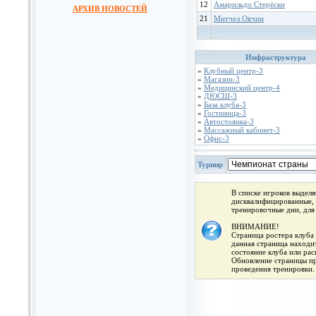
12
Амарильдо Стерёски
АРХИВ НОВОСТЕЙ
21
Митчел Овчин
Инфраструктура
»
Клубный центр-3
»
Магазин-3
»
Медицинский центр-4
»
ДЮСШ-3
»
База клуба-3
»
Гостиница-3
»
Автостоянка-3
»
Массажный кабинет-3
»
Офис-3
Турнир
В списке игроков выдел
дисквалифицированные, 
тренировочные дни, для
ВНИМАНИЕ!
Страница ростера клуба 
данная страница находит
состояние клуба или ра
Обновление страницы про
проведения тренировки.