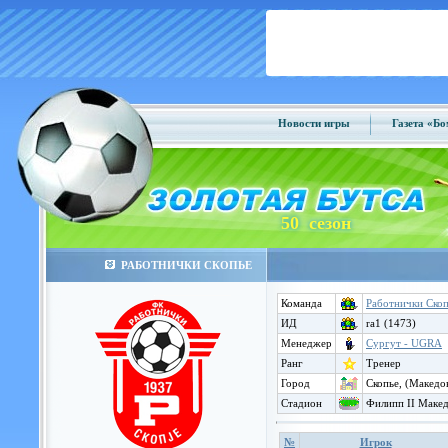
Новости игры
Газета «Б
50 сезон
РАБОТНИЧКИ СКОПЬЕ
Команда
Работнички Ско
ИД
ra1 (1473)
Менеджер
Сургут - UGRA
Ранг
Тренер
Город
Скопье, (Македо
Стадион
Филипп II Макед
№
Игрок