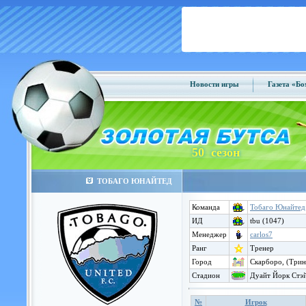
Новости игры
Газета «Б
50 сезон
ТОБАГО ЮНАЙТЕД
Команда
Тобаго Юнайтед
ИД
tbu (1047)
Менеджер
carlos7
Ранг
Тренер
Город
Скарборо, (Трин
Стадион
Дуайт Йорк Стэ
№
Игрок