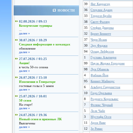
39
Янг Каррагер
36
Стерлин Адаир
НОВОСТИ
33
Террелл Брэйн
02.08.2026 // 09:13
38
Скотт Фаллер
Комерческие турниры
35
Стефан Дварика
...
далее »
32
Брент Беннетт
37
Чери Исаак
30.07.2026 // 18:29
Сводная информация о командах
30
Эду Фиджи
обновление
94
Оскар Лейфссон
далее »
1
Густаво Альтиери
27.07.2026 // 01:25
Акция!
99
Пауло Жорже Городоне
в честь 50-го сезона
98
Луи Обанель
далее »
4
Фабиан Йон
26.07.2026 // 15:10
95
Кеннет Майнорс
Изменения в Генераторе
гостевые голы и 5 замен
6
Альберт Гаррингтон
далее »
10
Гидо Орельяна
25.07.2026 // 10:01
8
Родриго Корильянс
50 сезон
На старт!
7
Феликс Чёрный
далее »
5
Лоле Чайе
24.07.2026 // 19:36
3
Мустафа Осси
Новый сезон и призовые ЛК
11
Арон Ваве
Выплачены
далее »
12
Зе Ривас