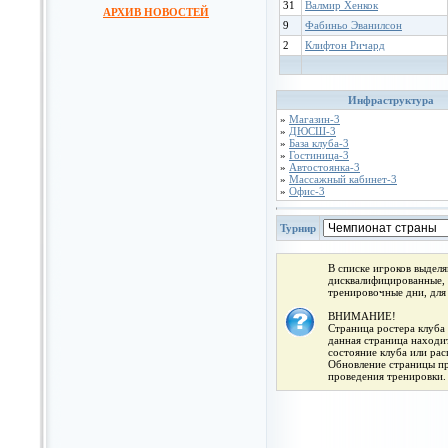
31
Валмир Хенкок
АРХИВ НОВОСТЕЙ
9
Фабиньо Эванилсон
2
Клифтон Ричард
Инфраструктура
»
Магазин-3
»
ДЮСШ-3
»
База клуба-3
»
Гостиница-3
»
Автостоянка-3
»
Массажный кабинет-3
»
Офис-3
Турнир
В списке игроков выдел
дисквалифицированные, 
тренировочные дни, для
ВНИМАНИЕ!
Страница ростера клуба 
данная страница находит
состояние клуба или ра
Обновление страницы про
проведения тренировки.