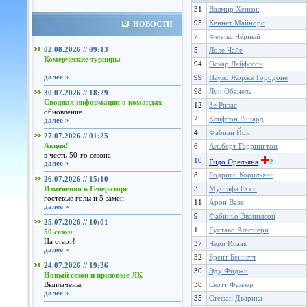
31
Валмир Хенкок
95
Кеннет Майнорс
НОВОСТИ
7
Феликс Чёрный
02.08.2026 // 09:13
5
Лоле Чайе
Комерческие турниры
94
Оскар Лейфссон
...
далее »
99
Пауло Жорже Городоне
98
Луи Обанель
30.07.2026 // 18:29
Сводная информация о командах
12
Зе Ривас
обновление
2
Клифтон Ричард
далее »
4
Фабиан Йон
27.07.2026 // 01:25
Акция!
6
Альберт Гаррингтон
в честь 50-го сезона
10
Гидо Орельяна
2
далее »
8
Родриго Корильянс
26.07.2026 // 15:10
Изменения в Генераторе
3
Мустафа Осси
гостевые голы и 5 замен
11
Арон Ваве
далее »
9
Фабиньо Эванилсон
25.07.2026 // 10:01
1
Густаво Альтиери
50 сезон
На старт!
37
Чери Исаак
далее »
32
Брент Беннетт
24.07.2026 // 19:36
30
Эду Фиджи
Новый сезон и призовые ЛК
Выплачены
38
Скотт Фаллер
далее »
35
Стефан Дварика