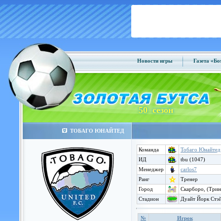
Новости игры
Газета «Б
50 сезон
ТОБАГО ЮНАЙТЕД
Команда
Тобаго Юнайтед
ИД
tbu (1047)
Менеджер
carlos7
Ранг
Тренер
Город
Скарборо, (Трин
Стадион
Дуайт Йорк Стэ
№
Игрок