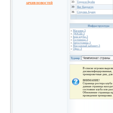
33
Террелл Брэйн
АРХИВ НОВОСТЕЙ
39
Янг Каррагер
36
Стерлин Адаир
Инфраструктура
»
Магазин-3
»
ДЮСШ-3
»
База клуба-3
»
Гостиница-3
»
Автостоянка-3
»
Массажный кабинет-3
»
Офис-3
Турнир
В списке игроков выдел
дисквалифицированные, 
тренировочные дни, для
ВНИМАНИЕ!
Страница ростера клуба 
данная страница находит
состояние клуба или ра
Обновление страницы про
проведения тренировки.