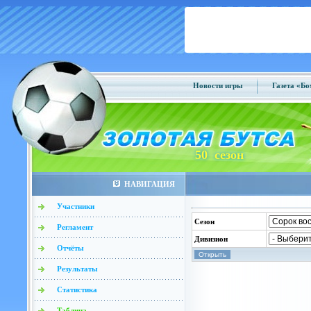
Новости игры
Газета «Б
50 сезон
НАВИГАЦИЯ
Участники
Сезон
Регламент
Дивизион
Отчёты
Результаты
Статистика
Таблица